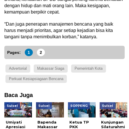
dengan hidup dan mati orang lain. Maka kesigapan,
kemampuan berpikir cepat.
“Dan juga penerapan manajemen bencana yang baik
harus menjadi prioritas, agar setiap kejadian bisa kita
tangani tanpa menimbulkan korban,” katanya.
Pages:
1
2
Advertorial
Makassar Siaga
Pemerintah Kota
Perkuat Kesiapsiagaan Bencana
Baca Juga
Sulsel
Sulsel
SOPPENG
Sulsel
Umiyati
Bapenda
Ketua TP
Kunjungan
Apresiasi
Makassar
PKK
Silaturahmi