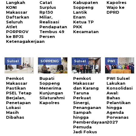
Langkah
Catat
Kabupaten
Kapolres
KONI
Surplus
Soppeng
Wajo ke
Makassar
Rp130
Lantik
DPRD
Daftarkan
Miliar,
Enam
Seluruh
Realisasi
Ketua TP
Atlet
Pendapatan
PKK
PORPROV
Tembus 49
Kecamatan
ke BPJS
Persen
Ketenagakerjaan
Sulsel
SOPPENG
Sulsel
PWI
Pemkot
Bupati
Pemkot
PWI Sulsel
Makassar
Soppeng
Makassar
Lakukan
Pastikan
Menerima
dan Karang
Konsolidasi
PSEL Tetap
Kunjungan
Taruna
Awal:
Berjalan,
Silaturahmi
Perkuat
Bahas
Penetapan
Kapolres
Sinergi,
Pelantikan
Lokasi
Penanganan
hingga
Masih
Sampah
Agenda
Dibahas
hingga
Porwanas
Pemberdayaan
2027
Pemuda
Jadi Fokus