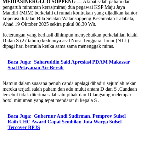
MEDIASINERGI.CO SOPPENG —
Akibat salah paham dan
pengaruh minuman keras(miras) dua pegawai KSP Maju Jaya
Mandiri (MJM) berkelahi di rumah kontrakan yang dijadikan kantor
koperasi di Jalan Bila Selatan Watansoppeng Kecamatan Lalabata,
Ahad 19 Oktober 2025 sekira pukul 08,30 Wit.
Keterangan yang berhasil dihimpun menyebutkan perkelahian lelaki
D dan S (27 tahun) keduanya asal Nusa Tenggara Timur (NTT)
dipagi hari bermula ketika sama sama menenggak miras.
Baca Juga:
Saharuddin Said Apresiasi PDAM Makassar
Soal Pelayanan Air Bersih
Namun dalam suasana penuh canda apalagi dihadiri sejumlah rekan
mereka terjadi salah paham dan adu mulut antara D dan S .Candaan
tersebut tidak diterima salahsatu pihak dan D langsung melempar
botol minuman yang tepat mendarat di kepala S .
Baca Juga:
Gubernur Andi Sudirman, Pemprov Sulsel
Raih UHC Award Capai Sembilan Juta Warga Sulsel
Tercover BPJS