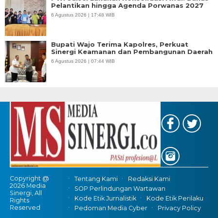
Pelantikan hingga Agenda Porwanas 2027
6 Agustus 2026 | 17:48 WIB
Bupati Wajo Terima Kapolres, Perkuat
Sinergi Keamanan dan Pembangunan Daerah
6 Agustus 2026 | 07:44 WIB
Copyright @
Tentang Kami
Redaksi Kami
2026 Media
SOP Perlindungan Wartawan
Sinergi, All
Kode Etik Jurnalistik
Kode Etik Perilaku
Rights
Reserved
Pedoman Media Cyber
Privacy Policy