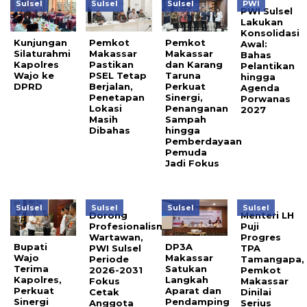
Sulsel
Sulsel
Sulsel
PWI
PWI Sulsel
Lakukan
Konsolidasi
Kunjungan
Pemkot
Pemkot
Awal:
Silaturahmi
Makassar
Makassar
Bahas
Kapolres
Pastikan
dan Karang
Pelantikan
Wajo ke
PSEL Tetap
Taruna
hingga
DPRD
Berjalan,
Perkuat
Agenda
Penetapan
Sinergi,
Porwanas
Lokasi
Penanganan
2027
Masih
Sampah
Dibahas
hingga
Pemberdayaan
Pemuda
Jadi Fokus
Sulsel
Sulsel
Sulsel
Sulsel
Dorong
Menteri LH
Profesionalisme
Puji
Wartawan,
Progres
Bupati
DP3A
PWI Sulsel
TPA
Wajo
Makassar
Periode
Tamangapa,
Terima
Satukan
2026-2031
Pemkot
Kapolres,
Langkah
Fokus
Makassar
Perkuat
Aparat dan
Cetak
Dinilai
Sinergi
Pendamping
Anggota
Serius