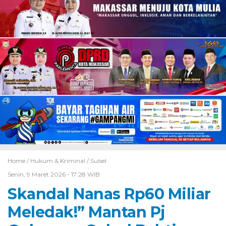
Home /
Hukum & Kriminal
/
Sulsel
Senin, 9 Maret 2026 - 17:28 WIB
Skandal Nanas Rp60 Miliar
Meledak!” Mantan Pj