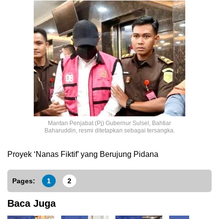
Mantan Penjabat (Pj) Gubernur Sulsel, Bahtiar
Baharuddin, resmi ditetapkan sebagai tersangka.
Proyek ‘Nanas Fiktif’ yang Berujung Pidana
Pages:
1
2
Baca Juga