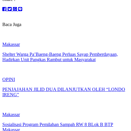
Baca Juga
Makassar
Shelter Warga Pa’Baeng-Baeng Perluas Sayap Pemberdayaan,
Hadirkan Unit Pangkas Rambut untuk Masyarakat
OPINI
PENJAJAHAN JILID DUA DILANJUTKAN OLEH “LONDO
IRENG”
Makassar
Sosialisasi Program Pemilahan Sampah RW 8 BLok B BTP
Makassar