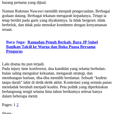
barang pertama yang dijual.
Namun Rukman Nawawi memilih menjadi pengecualian. Berbagai
godaan datang. Berbagai tekanan mengarah kepadanya. Tetapi ia
tetap berdiri pada garis yang diyakininya. Ia tidak bergeser, tidak
berbelok, dan tidak pula menukar komitmen dengan kenyamanan
sesaat.
Baca Juga:
Ramadan Penuh Berkah, Bara JP Sulsel
Bagikan Takjil ke Warga dan Buka Puasa Bersama
Pengurus
Lalu drama itu pun terjadi.
Pada injury time konferensi, dua kandidat yang selama berbulan-
bulan saling mengukur kekuatan, mengasah strategi, dan
membangun barisan, tiba-tiba memilih berdamai. Sebuah “kudeta
tanpa darah” lahir di detik-detik akhir. Kontestasi yang semula panas
mendadak berubah menjadi koalisi. Peta politik yang diperkirakan
berlangsung sengit selama lima tahun berikutnya selesai hanya
dalam beberapa menit.
Pages:
1
2
Share :