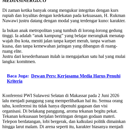
MEDIASINERGI.CO
Di zaman ketika banyak orang mengukur integritas dengan kurs
rupiah dan loyalitas dengan kedekatan pada kekuasaan, H. Rukman
Nawawi justru datang dengan modal yang terdengar kuno: karakter.
Ia bukan anak metropolitan yang tumbuh di lorong-lorong gedung
tinggi. Ia adalah “anak kampung” yang belajar merangkak menatap
wajah ibu kota, meniti jalan tanpa karpet merah, tanpa warisan
kuasa, dan tanpa kemewahan jaringan yang dibangun di ruang-
ruang elite.
Justru dari kesederhanaan itulah ia mengajarkan satu hal yang mulai
langka: komitmen.
Baca Juga:
Dewan Pers: Kerjasama Media Harus Penuhi
Kriteria
Konferensi PWI Sulawesi Selatan di Makassar pada 2 Juni 2026
lalu menjadi panggung yang memperlihatkan hal itu. Semua orang
tahu, konferensi itu tidak hanya dipenuhi gagasan dan visi
organisasi. Di belakang panggung, aroma tekanan begitu pekat.
Tekanan kekuasaan berjalan beriringan dengan godaan materi.
Telepon berdatangan, lobi bergerak, dan kalkulasi politik dimainkan
hingga larut malam. Di arena seperti itu, karakter biasanya menjadi