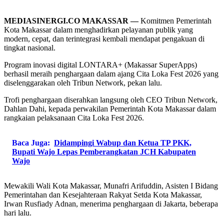
MEDIASINERGI.CO MAKASSAR —
Komitmen Pemerintah
Kota Makassar dalam menghadirkan pelayanan publik yang
modern, cepat, dan terintegrasi kembali mendapat pengakuan di
tingkat nasional.
Program inovasi digital LONTARA+ (Makassar SuperApps)
berhasil meraih penghargaan dalam ajang Cita Loka Fest 2026 yang
diselenggarakan oleh Tribun Network, pekan lalu.
Trofi penghargaan diserahkan langsung oleh CEO Tribun Network,
Dahlan Dahi, kepada perwakilan Pemerintah Kota Makassar dalam
rangkaian pelaksanaan Cita Loka Fest 2026.
Baca Juga:
Didampingi Wabup dan Ketua TP PKK,
Bupati Wajo Lepas Pemberangkatan JCH Kabupaten
Wajo
Mewakili Wali Kota Makassar, Munafri Arifuddin, Asisten I Bidang
Pemerintahan dan Kesejahteraan Rakyat Setda Kota Makassar,
Irwan Rusfiady Adnan, menerima penghargaan di Jakarta, beberapa
hari lalu.