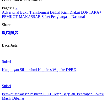
Pages:
1
2
Advertorial
Bukti Transformasi Digital
Kian Diakui
LONTARA+
PEMKOT MAKASSAR
Sabet Penghargaan Nasional
Share :
Baca Juga
Sulsel
Kunjungan Silaturahmi Kapolres Wajo ke DPRD
Sulsel
Pemkot Makassar Pastikan PSEL Tetap Berjalan, Penetapan Lokasi
Masih Dibahas