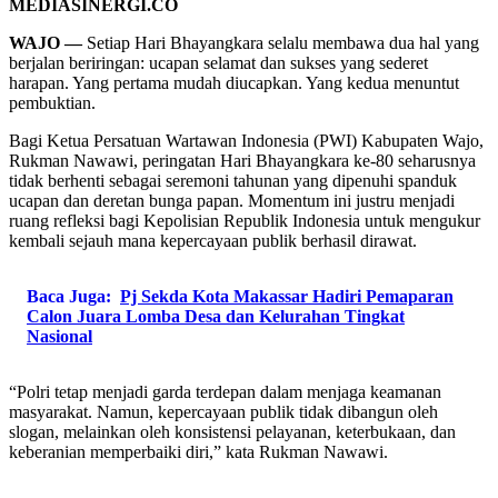
MEDIASINERGI.CO
WAJO —
Setiap Hari Bhayangkara selalu membawa dua hal yang
berjalan beriringan: ucapan selamat dan sukses yang sederet
harapan. Yang pertama mudah diucapkan. Yang kedua menuntut
pembuktian.
Bagi Ketua Persatuan Wartawan Indonesia (PWI) Kabupaten Wajo,
Rukman Nawawi, peringatan Hari Bhayangkara ke-80 seharusnya
tidak berhenti sebagai seremoni tahunan yang dipenuhi spanduk
ucapan dan deretan bunga papan. Momentum ini justru menjadi
ruang refleksi bagi Kepolisian Republik Indonesia untuk mengukur
kembali sejauh mana kepercayaan publik berhasil dirawat.
Baca Juga:
Pj Sekda Kota Makassar Hadiri Pemaparan
Calon Juara Lomba Desa dan Kelurahan Tingkat
Nasional
“Polri tetap menjadi garda terdepan dalam menjaga keamanan
masyarakat. Namun, kepercayaan publik tidak dibangun oleh
slogan, melainkan oleh konsistensi pelayanan, keterbukaan, dan
keberanian memperbaiki diri,” kata Rukman Nawawi.