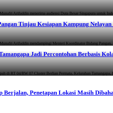
i Arifuddin menerima audiensi Duta Besar Singapura untuk In
angan Tinjau Kesiapan Kampung Nelayan 
i Arifuddin mendampingi Menteri Koordinator Bidang Pangan, Z
Tamangapa Jadi Percontohan Berbasis Kol
 RT 04/RW 07 Cluster Berlian Permata, Kelurahan Tamangapa,
 Berjalan, Penetapan Lokasi Masih Dibah