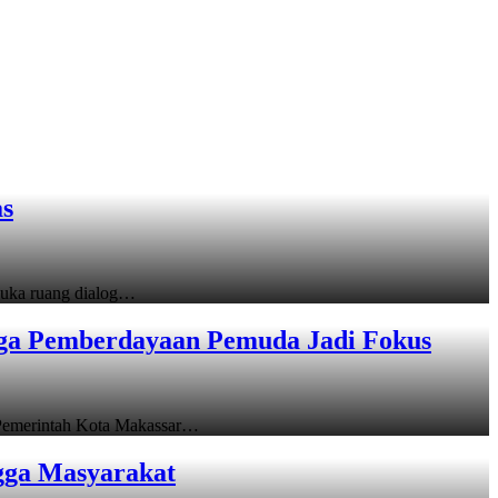
as
uka ruang dialog…
gga Pemberdayaan Pemuda Jadi Fokus
emerintah Kota Makassar…
gga Masyarakat