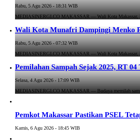
Rabu, 5 Agu 2026 - 18:31 WIB
MEDIASINERGI.CO MAKASSAR — Wali Kota Makassar, Munafr
Wali Kota Munafri Dampingi Menko P
Rabu, 5 Agu 2026 - 07:32 WIB
MEDIASINERGI.CO MAKASSAR — Wali Kota Makassar, Munafr
Pemilahan Sampah Sejak 2025, RT 04 
Selasa, 4 Agu 2026 - 17:09 WIB
MEDIASINERGI.CO MAKASSAR — Budaya memilah sampah di
Pemkot Makassar Pastikan PSEL Tetap
Kamis, 6 Agu 2026 - 18:45 WIB