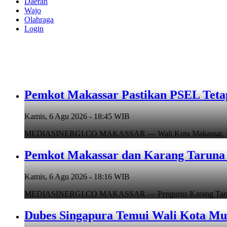
Daerah
Wajo
Olahraga
Login
Pemkot Makassar Pastikan PSEL Tetap
Kamis, 6 Agu 2026 - 18:45 WIB
MEDIASINERGI.CO MAKASSAR — Wali Kota Makassar, Munafr
Pemkot Makassar dan Karang Taruna 
Kamis, 6 Agu 2026 - 18:16 WIB
MEDIASINERGI.CO MAKASSAR — Pengurus Karang Taruna Ko
Dubes Singapura Temui Wali Kota Mun