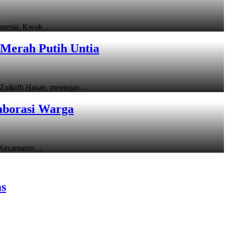
donesia, Kwok…
Merah Putih Untia
ulkifli Hasan, meninjau…
aborasi Warga
 Kecamatan…
as