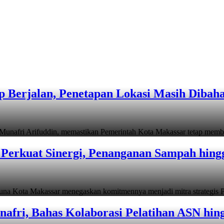
 Berjalan, Penetapan Lokasi Masih Dibah
i Arifuddin, memastikan Pemerintah Kota Makassar tetap memb
Perkuat Sinergi, Penanganan Sampah hin
ta Makassar menegaskan komitmennya menjadi mitra strategis P
afri, Bahas Kolaborasi Pelatihan ASN hin