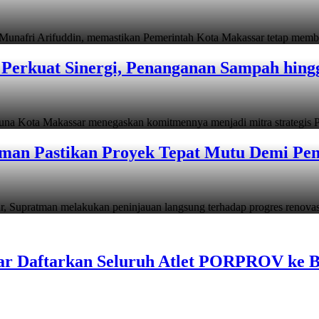
i Arifuddin, memastikan Pemerintah Kota Makassar tetap memb
Perkuat Sinergi, Penanganan Sampah hin
ta Makassar menegaskan komitmennya menjadi mitra strategis P
man Pastikan Proyek Tepat Mutu Demi Pend
atman melakukan peninjauan langsung terhadap progres renov
ar Daftarkan Seluruh Atlet PORPROV ke 