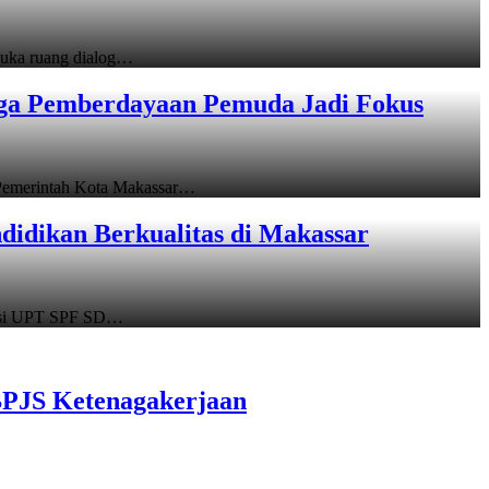
uka ruang dialog…
gga Pemberdayaan Pemuda Jadi Fokus
emerintah Kota Makassar…
idikan Berkualitas di Makassar
asi UPT SPF SD…
BPJS Ketenagakerjaan