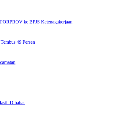
et PORPROV ke BPJS Ketenagakerjaan
n Tembus 49 Persen
camatan
Masih Dibahas