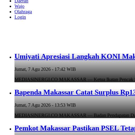
Daerah
Wajo
Olahraga
Login
Umiyati Apresiasi Langkah KONI Mak
Jumat, 7 Agu 2026 - 17:42 WIB
MEDIASINERGI.CO MAKASSAR — Ketua Ikatan Pencak Silat I
Bapenda Makassar Catat Surplus Rp130
Jumat, 7 Agu 2026 - 13:53 WIB
MEDIASINERGI.CO MAKASSAR — Badan Pendapatan Daerah (B
Pemkot Makassar Pastikan PSEL Tetap