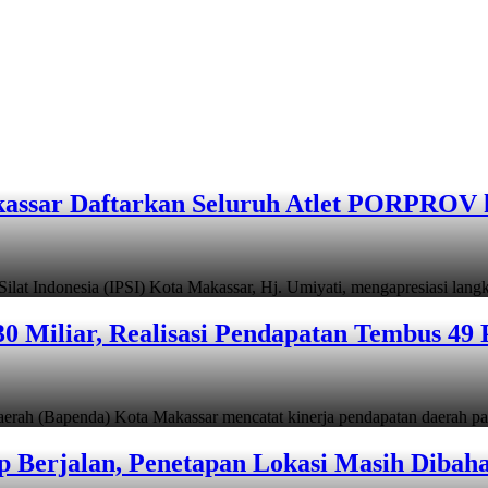
assar Daftarkan Seluruh Atlet PORPROV 
ndonesia (IPSI) Kota Makassar, Hj. Umiyati, mengapresiasi lan
 Miliar, Realisasi Pendapatan Tembus 49 
apenda) Kota Makassar mencatat kinerja pendapatan daerah pad
 Berjalan, Penetapan Lokasi Masih Dibah