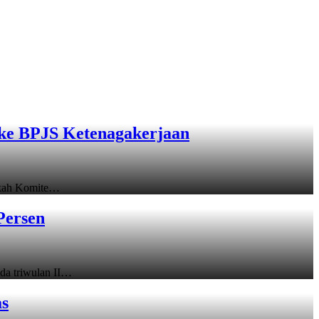
ke BPJS Ketenagakerjaan
gkah Komite…
Persen
a triwulan II…
as