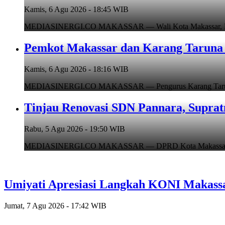
Kamis, 6 Agu 2026 - 18:45 WIB
MEDIASINERGI.CO MAKASSAR — Wali Kota Makassar, Munafr
Pemkot Makassar dan Karang Taruna 
Kamis, 6 Agu 2026 - 18:16 WIB
MEDIASINERGI.CO MAKASSAR — Pengurus Karang Taruna Ko
Tinjau Renovasi SDN Pannara, Suprat
Rabu, 5 Agu 2026 - 19:50 WIB
MEDIASINERGI.CO MAKASSAR — DPRD Kota Makassar, Supr
Umiyati Apresiasi Langkah KONI Makass
Jumat, 7 Agu 2026 - 17:42 WIB