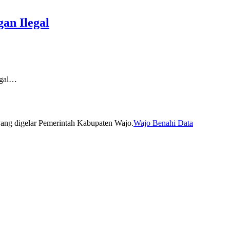
an Ilegal
egal…
Wajo Benahi Data