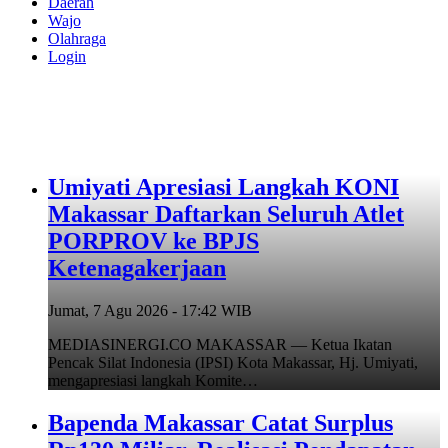
Daerah
Wajo
Olahraga
Login
Umiyati Apresiasi Langkah KONI
Makassar Daftarkan Seluruh Atlet
PORPROV ke BPJS
Ketenagakerjaan
Jumat, 7 Agu 2026 - 17:42 WIB
MEDIASINERGI.CO MAKASSAR — Ketua Ikatan
Pencak Silat Indonesia (IPSI) Kota Makassar, Hj. Umiyati,
mengapresiasi langkah Komite…
Bapenda Makassar Catat Surplus