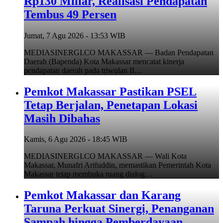
Rp130 Miliar, Realisasi Pendapatan
Tembus 49 Persen
Jumat, 7 Agu 2026 - 13:53 WIB
MEDIASINERGI.CO MAKASSAR — Badan Pendapatan
Daerah (Bapenda) Kota Makassar mencatat kinerja
pendapatan daerah pada triwulan II…
Pemkot Makassar Pastikan PSEL
Tetap Berjalan, Penetapan Lokasi
Masih Dibahas
Kamis, 6 Agu 2026 - 18:45 WIB
MEDIASINERGI.CO MAKASSAR — Wali Kota
Makassar, Munafri Arifuddin, memastikan Pemerintah Kota
Makassar tetap membuka ruang dialog…
Pemkot Makassar dan Karang
Taruna Perkuat Sinergi, Penanganan
Sampah hingga Pemberdayaan