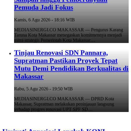
Pemuda Jadi Fokus
Kamis, 6 Agu 2026 - 18:16 WIB
MEDIASINERGI.CO MAKASSAR — Pengurus Karang
Taruna Kota Makassar menegaskan komitmennya menjadi
mitra strategis Pemerintah Kota Makassar…
Tinjau Renovasi SDN Pannara,
Supratman Pastikan Proyek Tepat
Mutu Demi Pendidikan Berkualitas di
Makassar
Rabu, 5 Agu 2026 - 19:50 WIB
MEDIASINERGI.CO MAKASSAR — DPRD Kota
Makassar, Supratman melakukan peninjauan langsung
terhadap progres renovasi UPT SPF SD…