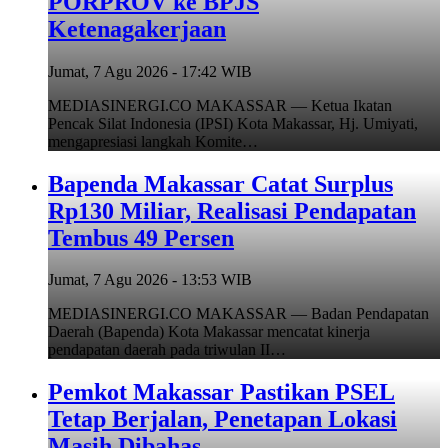
PORPROV ke BPJS
Ketenagakerjaan
Jumat, 7 Agu 2026 - 17:42 WIB
MEDIASINERGI.CO MAKASSAR — Ketua Ikatan
Pencak Silat Indonesia (IPSI) Kota Makassar, Hj. Umiyati,
mengapresiasi langkah Komite…
Bapenda Makassar Catat Surplus
Rp130 Miliar, Realisasi Pendapatan
Tembus 49 Persen
Jumat, 7 Agu 2026 - 13:53 WIB
MEDIASINERGI.CO MAKASSAR — Badan Pendapatan
Daerah (Bapenda) Kota Makassar mencatat kinerja
pendapatan daerah pada triwulan II…
Pemkot Makassar Pastikan PSEL
Tetap Berjalan, Penetapan Lokasi
Masih Dibahas