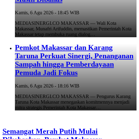
Kamis, 6 Agu 2026 - 18:45 WIB
MEDIASINERGI.CO MAKASSAR — Wali Kota
Makassar, Munafri Arifuddin, memastikan Pemerintah Kota
Makassar tetap membuka ruang dialog…
Pemkot Makassar dan Karang
Taruna Perkuat Sinergi, Penanganan
Sampah hingga Pemberdayaan
Pemuda Jadi Fokus
Kamis, 6 Agu 2026 - 18:16 WIB
MEDIASINERGI.CO MAKASSAR — Pengurus Karang
Taruna Kota Makassar menegaskan komitmennya menjadi
mitra strategis Pemerintah Kota Makassar…
Semangat Merah Putih Mulai