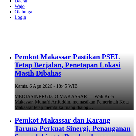
Daerah
Wajo
Olahraga
Login
Pemkot Makassar Pastikan PSEL
Tetap Berjalan, Penetapan Lokasi
Masih Dibahas
Kamis, 6 Agu 2026 - 18:45 WIB
MEDIASINERGI.CO MAKASSAR — Wali Kota
Makassar, Munafri Arifuddin, memastikan Pemerintah Kota
Makassar tetap membuka ruang dialog…
Pemkot Makassar dan Karang
Taruna Perkuat Sinergi, Penanganan