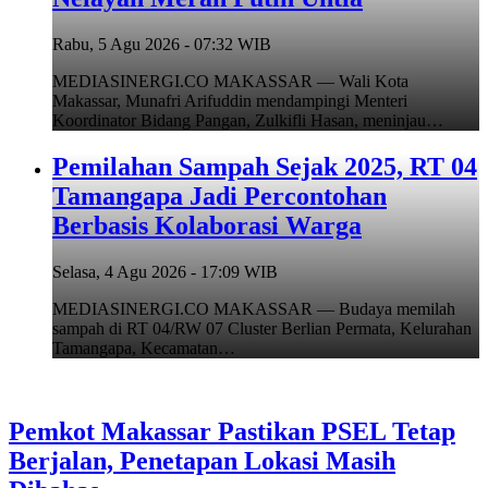
Rabu, 5 Agu 2026 - 07:32 WIB
MEDIASINERGI.CO MAKASSAR — Wali Kota
Makassar, Munafri Arifuddin mendampingi Menteri
Koordinator Bidang Pangan, Zulkifli Hasan, meninjau…
Pemilahan Sampah Sejak 2025, RT 04
Tamangapa Jadi Percontohan
Berbasis Kolaborasi Warga
Selasa, 4 Agu 2026 - 17:09 WIB
MEDIASINERGI.CO MAKASSAR — Budaya memilah
sampah di RT 04/RW 07 Cluster Berlian Permata, Kelurahan
Tamangapa, Kecamatan…
Pemkot Makassar Pastikan PSEL Tetap
Berjalan, Penetapan Lokasi Masih