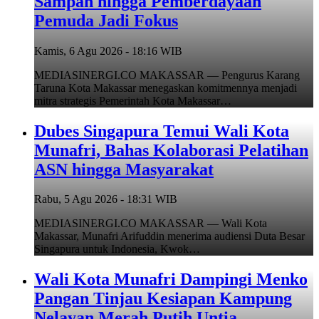
Sampah hingga Pemberdayaan
Pemuda Jadi Fokus
Kamis, 6 Agu 2026 - 18:16 WIB
MEDIASINERGI.CO MAKASSAR — Pengurus Karang
Taruna Kota Makassar menegaskan komitmennya menjadi
mitra strategis Pemerintah Kota Makassar…
Dubes Singapura Temui Wali Kota
Munafri, Bahas Kolaborasi Pelatihan
ASN hingga Masyarakat
Rabu, 5 Agu 2026 - 18:31 WIB
MEDIASINERGI.CO MAKASSAR — Wali Kota
Makassar, Munafri Arifuddin menerima audiensi Duta Besar
Singapura untuk Indonesia, Kwok…
Wali Kota Munafri Dampingi Menko
Pangan Tinjau Kesiapan Kampung
Nelayan Merah Putih Untia