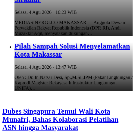
Selasa, 4 Agu 2026 - 16:23 WIB
MEDIASINERGI.CO MAKASSAR — Anggota Dewan
Perwakilan Rakyat Republik Indonesia (DPR RI), Andi
Muzakkir Aqil, menyatakan dukungan…
Pilah Sampah Solusi Menyelamatkan
Kota Makassar
Selasa, 4 Agu 2026 - 13:47 WIB
Oleh : Dr. Ir. Natsar Desi, Sp.,M.Si.,IPM (Pakar Lingkungan /
Kaprodi Magister Rekayasa Infrastruktur Lingkungan
UNIFA)…
Dubes Singapura Temui Wali Kota
Munafri, Bahas Kolaborasi Pelatihan
ASN hingga Masyarakat