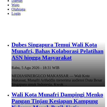
Daerah
Wajo
Olahraga
Login
Dubes Singapura Temui Wali Kota
Munafri, Bahas Kolaborasi Pelatihan
ASN hingga Masyarakat
Rabu, 5 Agu 2026 - 18:31 WIB
MEDIASINERGI.CO MAKASSAR — Wali Kota
Makassar, Munafri Arifuddin menerima audiensi Duta Besar
Singapura untuk Indonesia, Kwok…
Wali Kota Munafri Dampingi Menko
Pangan Tinjau Kesiapan Kampung