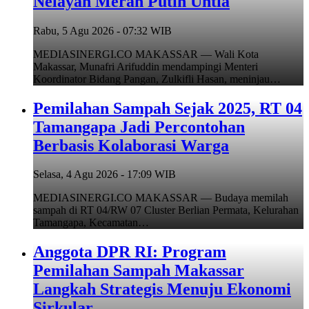
Nelayan Merah Putih Untia
Rabu, 5 Agu 2026 - 07:32 WIB
MEDIASINERGI.CO MAKASSAR — Wali Kota
Makassar, Munafri Arifuddin mendampingi Menteri
Koordinator Bidang Pangan, Zulkifli Hasan, meninjau…
Pemilahan Sampah Sejak 2025, RT 04
Tamangapa Jadi Percontohan
Berbasis Kolaborasi Warga
Selasa, 4 Agu 2026 - 17:09 WIB
MEDIASINERGI.CO MAKASSAR — Budaya memilah
sampah di RT 04/RW 07 Cluster Berlian Permata, Kelurahan
Tamangapa, Kecamatan…
Anggota DPR RI: Program
Pemilahan Sampah Makassar
Langkah Strategis Menuju Ekonomi
Sirkular