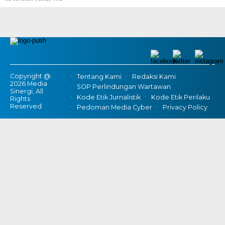
Copyright @
Tentang Kami
Redaksi Kami
2026 Media
SOP Perlindungan Wartawan
Sinergi, All
Kode Etik Jurnalistik
Kode Etik Perilaku
Rights
Reserved
Pedoman Media Cyber
Privacy Policy