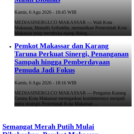
Kamis, 6 Agu 2026 - 18:45 WIB
MEDIASINERGI.CO MAKASSAR — Wali Kota
Makassar, Munafri Arifuddin, memastikan Pemerintah Kota
Makassar tetap membuka ruang dialog…
Pemkot Makassar dan Karang
Taruna Perkuat Sinergi, Penanganan
Sampah hingga Pemberdayaan
Pemuda Jadi Fokus
Kamis, 6 Agu 2026 - 18:16 WIB
MEDIASINERGI.CO MAKASSAR — Pengurus Karang
Taruna Kota Makassar menegaskan komitmennya menjadi
mitra strategis Pemerintah Kota Makassar…
Semangat Merah Putih Mulai