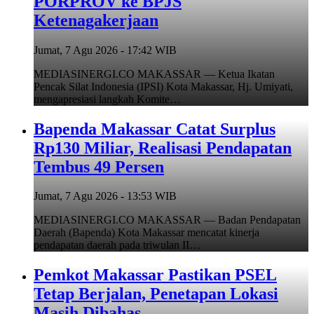
PORPROV ke BPJS
Ketenagakerjaan
Jumat, 7 Agu 2026 - 17:42 WIB
MEDIASINERGI.CO MAKASSAR — Ketua Ikatan
Pencak Silat Indonesia (IPSI) Kota Makassar, Hj. Umiyati,
mengapresiasi langkah Komite…
Bapenda Makassar Catat Surplus
Rp130 Miliar, Realisasi Pendapatan
Tembus 49 Persen
Jumat, 7 Agu 2026 - 13:53 WIB
MEDIASINERGI.CO MAKASSAR — Badan Pendapatan
Daerah (Bapenda) Kota Makassar mencatat kinerja
pendapatan daerah pada triwulan II…
Pemkot Makassar Pastikan PSEL
Tetap Berjalan, Penetapan Lokasi
Masih Dibahas