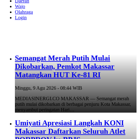
Daerah
Wajo
Olahraga
Login
Semangat Merah Putih Mulai
Dikobarkan, Pemkot Makassar
Matangkan HUT Ke-81 RI
Minggu, 9 Agu 2026 - 08:44 WIB
MEDIASINERGI.CO MAKASSAR — Semangat merah
putih mulai dikobarkan di berbagai penjuru Kota Makassar,
menyambut peringatan Hari…
Umiyati Apresiasi Langkah KONI
Makassar Daftarkan Seluruh Atlet