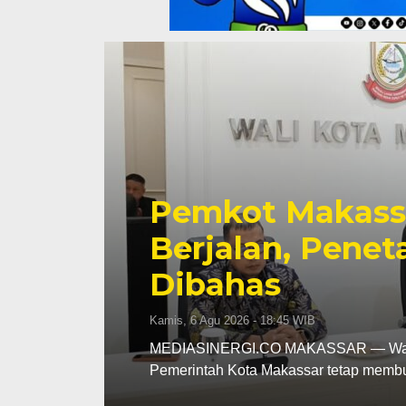
Pemkot Makassa
tap
Perkuat Sinerg
hingga Pember
Fokus
Kamis, 6 Agu 2026 - 18:16 WIB
MEDIASINERGI.CO MAKASSAR — Pengu
komitmennya menjadi mitra strategis 