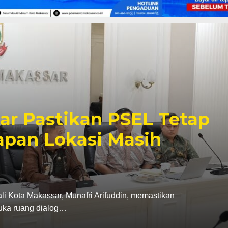
r dan Karang Taruna
i, Penanganan Sampah
dayaan Pemuda Jadi
rus Karang Taruna Kota Makassar menegaskan
Pemerintah Kota Makassar…