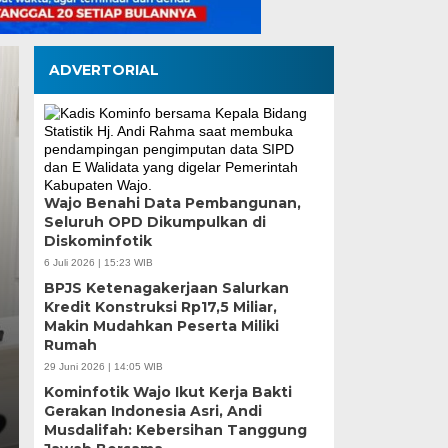
ADVERTORIAL
Tinjau Renovasi SDN
Wajo Benahi Data Pembangunan,
Seluruh OPD Dikumpulkan di
Supratman Pastikan 
Diskominfotik
Mutu Demi Pendidika
6 Juli 2026 | 15:23 WIB
BPJS Ketenagakerjaan Salurkan
Makassar
Kredit Konstruksi Rp17,5 Miliar,
Makin Mudahkan Peserta Miliki
Rumah
Rabu, 5 Agu 2026 - 19:50 WIB
29 Juni 2026 | 14:05 WIB
MEDIASINERGI.CO MAKASSAR — DPRD Kota Makass
Kominfotik Wajo Ikut Kerja Bakti
langsung terhadap progres renovasi UPT SPF SD…
Gerakan Indonesia Asri, Andi
Musdalifah: Kebersihan Tanggung