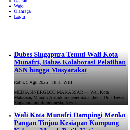
Daerah
Wajo
Olahraga
Login
Dubes Singapura Temui Wali Kota
Munafri, Bahas Kolaborasi Pelatihan
ASN hingga Masyarakat
Rabu, 5 Agu 2026 - 18:31 WIB
MEDIASINERGI.CO MAKASSAR — Wali Kota
Makassar, Munafri Arifuddin menerima audiensi Duta Besar
Singapura untuk Indonesia, Kwok…
Wali Kota Munafri Dampingi Menko
Pangan Tinjau Kesiapan Kampung