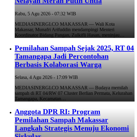
Nelayan Merah Putih Untia
Rabu, 5 Agu 2026 - 07:32 WIB
MEDIASINERGI.CO MAKASSAR — Wali Kota
Makassar, Munafri Arifuddin mendampingi Menteri
Koordinator Bidang Pangan, Zulkifli Hasan, meninjau…
Pemilahan Sampah Sejak 2025, RT 04
Tamangapa Jadi Percontohan
Berbasis Kolaborasi Warga
Selasa, 4 Agu 2026 - 17:09 WIB
MEDIASINERGI.CO MAKASSAR — Budaya memilah
sampah di RT 04/RW 07 Cluster Berlian Permata, Kelurahan
Tamangapa, Kecamatan…
Anggota DPR RI: Program
Pemilahan Sampah Makassar
Langkah Strategis Menuju Ekonomi
Sirkular