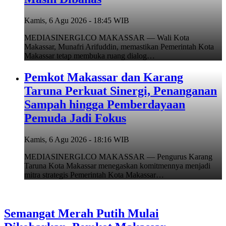
Kamis, 6 Agu 2026 - 18:45 WIB
MEDIASINERGI.CO MAKASSAR — Wali Kota
Makassar, Munafri Arifuddin, memastikan Pemerintah Kota
Makassar tetap membuka ruang dialog…
Pemkot Makassar dan Karang
Taruna Perkuat Sinergi, Penanganan
Sampah hingga Pemberdayaan
Pemuda Jadi Fokus
Kamis, 6 Agu 2026 - 18:16 WIB
MEDIASINERGI.CO MAKASSAR — Pengurus Karang
Taruna Kota Makassar menegaskan komitmennya menjadi
mitra strategis Pemerintah Kota Makassar…
Semangat Merah Putih Mulai