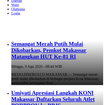
Daerah
Wajo
Olahraga
Login
Semangat Merah Putih Mulai
Dikobarkan, Pemkot Makassar
Matangkan HUT Ke-81 RI
Minggu, 9 Agu 2026 - 08:44 WIB
MEDIASINERGI.CO MAKASSAR — Semangat merah
putih mulai dikobarkan di berbagai penjuru Kota Makassar,
menyambut peringatan Hari…
Umiyati Apresiasi Langkah KONI
Makassar Daftarkan Seluruh Atlet