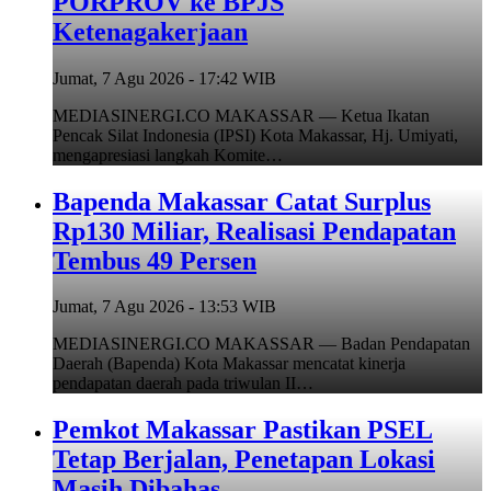
PORPROV ke BPJS
Ketenagakerjaan
Jumat, 7 Agu 2026 - 17:42 WIB
MEDIASINERGI.CO MAKASSAR — Ketua Ikatan
Pencak Silat Indonesia (IPSI) Kota Makassar, Hj. Umiyati,
mengapresiasi langkah Komite…
Bapenda Makassar Catat Surplus
Rp130 Miliar, Realisasi Pendapatan
Tembus 49 Persen
Jumat, 7 Agu 2026 - 13:53 WIB
MEDIASINERGI.CO MAKASSAR — Badan Pendapatan
Daerah (Bapenda) Kota Makassar mencatat kinerja
pendapatan daerah pada triwulan II…
Pemkot Makassar Pastikan PSEL
Tetap Berjalan, Penetapan Lokasi
Masih Dibahas