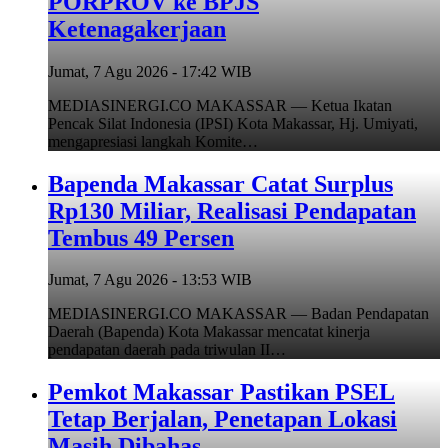
PORPROV ke BPJS
Ketenagakerjaan
Jumat, 7 Agu 2026 - 17:42 WIB
MEDIASINERGI.CO MAKASSAR — Ketua Ikatan
Pencak Silat Indonesia (IPSI) Kota Makassar, Hj. Umiyati,
mengapresiasi langkah Komite…
Bapenda Makassar Catat Surplus
Rp130 Miliar, Realisasi Pendapatan
Tembus 49 Persen
Jumat, 7 Agu 2026 - 13:53 WIB
MEDIASINERGI.CO MAKASSAR — Badan Pendapatan
Daerah (Bapenda) Kota Makassar mencatat kinerja
pendapatan daerah pada triwulan II…
Pemkot Makassar Pastikan PSEL
Tetap Berjalan, Penetapan Lokasi
Masih Dibahas