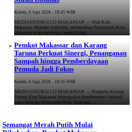
Kamis, 6 Agu 2026 - 18:45 WIB
MEDIASINERGI.CO MAKASSAR — Wali Kota
Makassar, Munafri Arifuddin, memastikan Pemerintah Kota
Makassar tetap membuka ruang dialog…
Pemkot Makassar dan Karang
Taruna Perkuat Sinergi, Penanganan
Sampah hingga Pemberdayaan
Pemuda Jadi Fokus
Kamis, 6 Agu 2026 - 18:16 WIB
MEDIASINERGI.CO MAKASSAR — Pengurus Karang
Taruna Kota Makassar menegaskan komitmennya menjadi
mitra strategis Pemerintah Kota Makassar…
Semangat Merah Putih Mulai