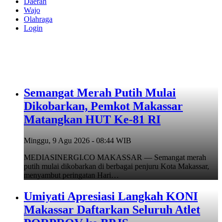
Daerah
Wajo
Olahraga
Login
Semangat Merah Putih Mulai
Dikobarkan, Pemkot Makassar
Matangkan HUT Ke-81 RI
Minggu, 9 Agu 2026 - 08:44 WIB
MEDIASINERGI.CO MAKASSAR — Semangat merah
putih mulai dikobarkan di berbagai penjuru Kota Makassar,
menyambut peringatan Hari…
Umiyati Apresiasi Langkah KONI
Makassar Daftarkan Seluruh Atlet