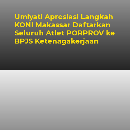
Umiyati Apresiasi Langkah
KONI Makassar Daftarkan
Seluruh Atlet PORPROV ke
BPJS Ketenagakerjaan