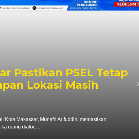
kassar dan Karang Taru
inergi, Penanganan Sam
emberdayaan Pemuda Jad
B
SSAR — Pengurus Karang Taruna Kota Makassar menegas
ra strategis Pemerintah Kota Makassar…