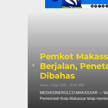
Pemkot Ma
SEL Tetap
Perkuat S
asih
hingga P
Fokus
Kamis, 6 Agu 2026 - 18:16 WI
, memastikan
MEDIASINERGI.CO MAKA
komitmennya menjadi mit