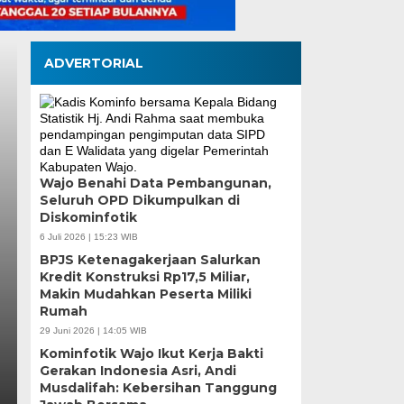
ADVERTORIAL
na
Tinjau Renovas
Wajo Benahi Data Pembangunan,
pah
Seluruh OPD Dikumpulkan di
Supratman Past
Diskominfotik
i
Mutu Demi Pend
6 Juli 2026 | 15:23 WIB
BPJS Ketenagakerjaan Salurkan
Makassar
Kredit Konstruksi Rp17,5 Miliar,
Makin Mudahkan Peserta Miliki
Rumah
Rabu, 5 Agu 2026 - 19:50 WIB
29 Juni 2026 | 14:05 WIB
kan
MEDIASINERGI.CO MAKASSAR — DPRD
Kominfotik Wajo Ikut Kerja Bakti
langsung terhadap progres renovasi
Gerakan Indonesia Asri, Andi
Musdalifah: Kebersihan Tanggung