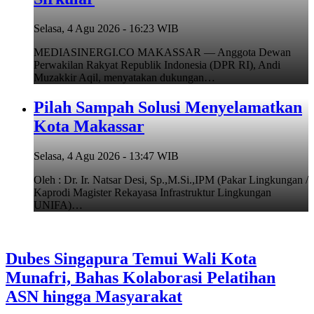
Selasa, 4 Agu 2026 - 16:23 WIB
MEDIASINERGI.CO MAKASSAR — Anggota Dewan
Perwakilan Rakyat Republik Indonesia (DPR RI), Andi
Muzakkir Aqil, menyatakan dukungan…
Pilah Sampah Solusi Menyelamatkan
Kota Makassar
Selasa, 4 Agu 2026 - 13:47 WIB
Oleh : Dr. Ir. Natsar Desi, Sp.,M.Si.,IPM (Pakar Lingkungan /
Kaprodi Magister Rekayasa Infrastruktur Lingkungan
UNIFA)…
Dubes Singapura Temui Wali Kota
Munafri, Bahas Kolaborasi Pelatihan
ASN hingga Masyarakat