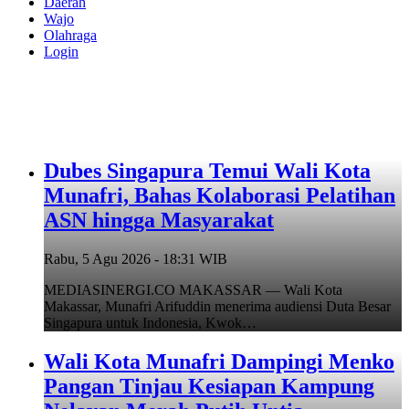
Daerah
Wajo
Olahraga
Login
Dubes Singapura Temui Wali Kota
Munafri, Bahas Kolaborasi Pelatihan
ASN hingga Masyarakat
Rabu, 5 Agu 2026 - 18:31 WIB
MEDIASINERGI.CO MAKASSAR — Wali Kota
Makassar, Munafri Arifuddin menerima audiensi Duta Besar
Singapura untuk Indonesia, Kwok…
Wali Kota Munafri Dampingi Menko
Pangan Tinjau Kesiapan Kampung