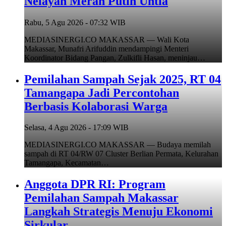
Nelayan Merah Putih Untia
Rabu, 5 Agu 2026 - 07:32 WIB
MEDIASINERGI.CO MAKASSAR — Wali Kota
Makassar, Munafri Arifuddin mendampingi Menteri
Koordinator Bidang Pangan, Zulkifli Hasan, meninjau…
Pemilahan Sampah Sejak 2025, RT 04
Tamangapa Jadi Percontohan
Berbasis Kolaborasi Warga
Selasa, 4 Agu 2026 - 17:09 WIB
MEDIASINERGI.CO MAKASSAR — Budaya memilah
sampah di RT 04/RW 07 Cluster Berlian Permata, Kelurahan
Tamangapa, Kecamatan…
Anggota DPR RI: Program
Pemilahan Sampah Makassar
Langkah Strategis Menuju Ekonomi
Sirkular