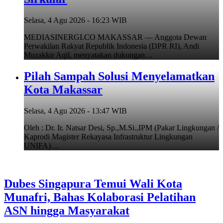
Selasa, 4 Agu 2026 - 16:23 WIB
MEDIASINERGI.CO MAKASSAR — Anggota Dewan
Perwakilan Rakyat Republik Indonesia (DPR RI), Andi
Muzakkir Aqil, menyatakan dukungan…
Pilah Sampah Solusi Menyelamatkan
Kota Makassar
Selasa, 4 Agu 2026 - 13:47 WIB
Oleh : Dr. Ir. Natsar Desi, Sp.,M.Si.,IPM (Pakar Lingkungan /
Kaprodi Magister Rekayasa Infrastruktur Lingkungan
UNIFA)…
Dubes Singapura Temui Wali Kota
Munafri, Bahas Kolaborasi Pelatihan
ASN hingga Masyarakat