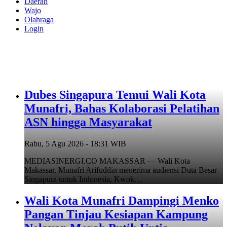
Daerah
Wajo
Olahraga
Login
Dubes Singapura Temui Wali Kota
Munafri, Bahas Kolaborasi Pelatihan
ASN hingga Masyarakat
Rabu, 5 Agu 2026 - 18:31 WIB
MEDIASINERGI.CO MAKASSAR — Wali Kota
Makassar, Munafri Arifuddin menerima audiensi Duta Besar
Singapura untuk Indonesia, Kwok…
Wali Kota Munafri Dampingi Menko
Pangan Tinjau Kesiapan Kampung