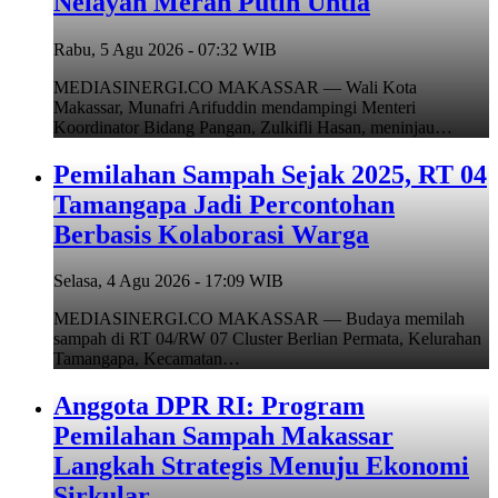
Nelayan Merah Putih Untia
Rabu, 5 Agu 2026 - 07:32 WIB
MEDIASINERGI.CO MAKASSAR — Wali Kota
Makassar, Munafri Arifuddin mendampingi Menteri
Koordinator Bidang Pangan, Zulkifli Hasan, meninjau…
Pemilahan Sampah Sejak 2025, RT 04
Tamangapa Jadi Percontohan
Berbasis Kolaborasi Warga
Selasa, 4 Agu 2026 - 17:09 WIB
MEDIASINERGI.CO MAKASSAR — Budaya memilah
sampah di RT 04/RW 07 Cluster Berlian Permata, Kelurahan
Tamangapa, Kecamatan…
Anggota DPR RI: Program
Pemilahan Sampah Makassar
Langkah Strategis Menuju Ekonomi
Sirkular