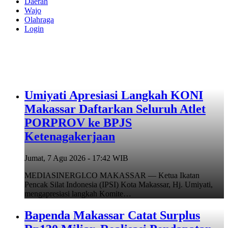
Daerah
Wajo
Olahraga
Login
Umiyati Apresiasi Langkah KONI
Makassar Daftarkan Seluruh Atlet
PORPROV ke BPJS
Ketenagakerjaan
Jumat, 7 Agu 2026 - 17:42 WIB
MEDIASINERGI.CO MAKASSAR — Ketua Ikatan
Pencak Silat Indonesia (IPSI) Kota Makassar, Hj. Umiyati,
mengapresiasi langkah Komite…
Bapenda Makassar Catat Surplus