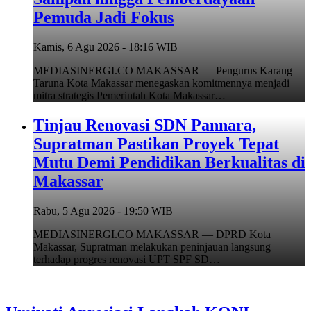
Pemuda Jadi Fokus
Kamis, 6 Agu 2026 - 18:16 WIB
MEDIASINERGI.CO MAKASSAR — Pengurus Karang
Taruna Kota Makassar menegaskan komitmennya menjadi
mitra strategis Pemerintah Kota Makassar…
Tinjau Renovasi SDN Pannara,
Supratman Pastikan Proyek Tepat
Mutu Demi Pendidikan Berkualitas di
Makassar
Rabu, 5 Agu 2026 - 19:50 WIB
MEDIASINERGI.CO MAKASSAR — DPRD Kota
Makassar, Supratman melakukan peninjauan langsung
terhadap progres renovasi UPT SPF SD…