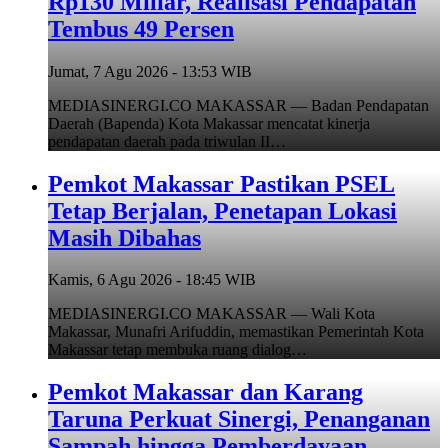
Rp130 Miliar, Realisasi Pendapatan
Tembus 49 Persen
Jumat, 7 Agu 2026 - 13:53 WIB
MEDIASINERGI.CO MAKASSAR — Badan Pendapatan
Daerah (Bapenda) Kota Makassar mencatat kinerja
pendapatan daerah pada triwulan II…
Pemkot Makassar Pastikan PSEL
Tetap Berjalan, Penetapan Lokasi
Masih Dibahas
Kamis, 6 Agu 2026 - 18:45 WIB
MEDIASINERGI.CO MAKASSAR — Wali Kota
Makassar, Munafri Arifuddin, memastikan Pemerintah Kota
Makassar tetap membuka ruang dialog…
Pemkot Makassar dan Karang
Taruna Perkuat Sinergi, Penanganan
Sampah hingga Pemberdayaan