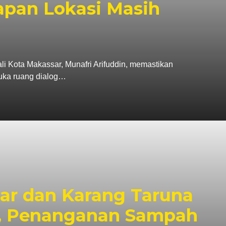
apan Lokasi Masih
ta Makassar, Munafri Arifuddin, memastikan
uka ruang dialog…
r dan Karang Taruna
i, Penanganan Sampah