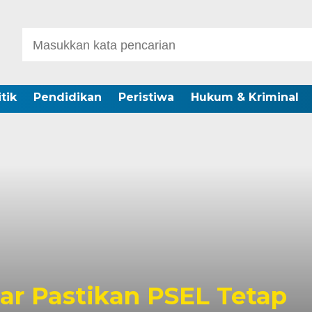
itik
Pendidikan
Peristiwa
Hukum & Kriminal
r Pastikan PSEL Tetap