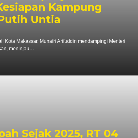
 Kesiapan Kampung
Putih Untia
ta Makassar, Munafri Arifuddin mendampingi Menteri
asan, meninjau…
ah Sejak 2025, RT 04