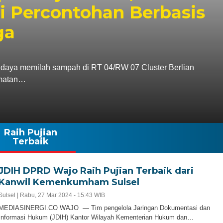
 Percontohan Berbasis
ga
 memilah sampah di RT 04/RW 07 Cluster Berlian
amatan…
Raih Pujian
Terbaik
JDIH DPRD Wajo Raih Pujian Terbaik dari
Kanwil Kemenkumham Sulsel
Sulsel |
Rabu, 27 Mar 2024 - 15:43 WIB
MEDIASINERGI.CO WAJO — Tim pengelola Jaringan Dokumentasi dan
Informasi Hukum (JDIH) Kantor Wilayah Kementerian Hukum dan…