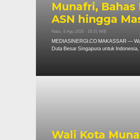
Munafri, Bahas 
ASN hingga Ma
Rabu, 5 Agu 2026 - 18:31 WIB
MEDIASINERGI.CO MAKASSAR — Wali Ko
Duta Besar Singapura untuk Indonesi
Wali Kota Muna