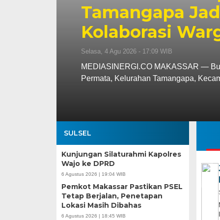
Tamangapa Jadi
Kolaborasi War
Selasa, 4 Agu 2026 - 17:09 WIB
MEDIASINERGI.CO MAKASSAR — Budaya
Permata, Kelurahan Tamangapa, Kec
SULSEL
Kunjungan Silaturahmi Kapolres
Wajo ke DPRD
6 Agustus 2026 | 19:04 WIB
Pemkot Makassar Pastikan PSEL
Tetap Berjalan, Penetapan
Lokasi Masih Dibahas
6 Agustus 2026 | 18:45 WIB