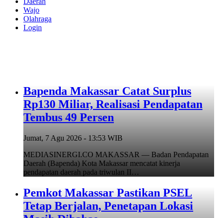
Daerah
Wajo
Olahraga
Login
Bapenda Makassar Catat Surplus
Rp130 Miliar, Realisasi Pendapatan
Tembus 49 Persen
Jumat, 7 Agu 2026 - 13:53 WIB
MEDIASINERGI.CO MAKASSAR — Badan Pendapatan
Daerah (Bapenda) Kota Makassar mencatat kinerja
pendapatan daerah pada triwulan II…
Pemkot Makassar Pastikan PSEL
Tetap Berjalan, Penetapan Lokasi