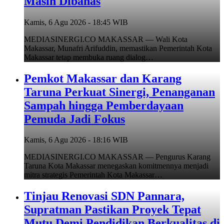
Masih Dibahas
Kamis, 6 Agu 2026 - 18:45 WIB
MEDIASINERGI.CO MAKASSAR — Wali Kota
Makassar, Munafri Arifuddin, memastikan Pemerintah Kota
Makassar tetap membuka ruang dialog…
Pemkot Makassar dan Karang
Taruna Perkuat Sinergi, Penanganan
Sampah hingga Pemberdayaan
Pemuda Jadi Fokus
Kamis, 6 Agu 2026 - 18:16 WIB
MEDIASINERGI.CO MAKASSAR — Pengurus Karang
Taruna Kota Makassar menegaskan komitmennya menjadi
mitra strategis Pemerintah Kota Makassar…
Tinjau Renovasi SDN Pannara,
Supratman Pastikan Proyek Tepat
Mutu Demi Pendidikan Berkualitas di