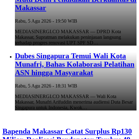
Makassar
Rabu, 5 Agu 2026 - 19:50 WIB
MEDIASINERGI.CO MAKASSAR — DPRD Kota
Makassar, Supratman melakukan peninjauan langsung
terhadap progres renovasi UPT SPF SD…
Dubes Singapura Temui Wali Kota
Munafri, Bahas Kolaborasi Pelatihan
ASN hingga Masyarakat
Rabu, 5 Agu 2026 - 18:31 WIB
MEDIASINERGI.CO MAKASSAR — Wali Kota
Makassar, Munafri Arifuddin menerima audiensi Duta Besar
Singapura untuk Indonesia, Kwok…
Bapenda Makassar Catat Surplus Rp130