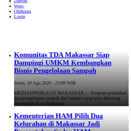
Daerah
Wajo
Olahraga
Login
Komunitas TDA Makassar Siap
Dampingi UMKM Kembangkan
Bisnis Pengelolaan Sampah
Senin, 10 Agu 2026 - 23:09 WIB
MEDIASINERGI.CO MAKASSAR — Program pemilahan
dan pengelolaan sampah dari sumber yang terus didorong
Pemerintah Kota Makassar…
Kementerian HAM Pilih Dua
Kelurahan di Makassar Jadi