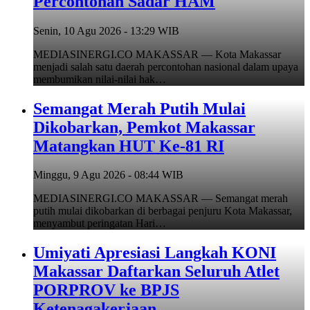
Percontohan Sadar HAM
Senin, 10 Agu 2026 - 13:29 WIB
MEDIASINERGI.CO MAKASSAR — Kota Makassar
menjadi salah satu daerah percontohan nasional dalam upaya
membumikan nilai-nilai hak…
Semangat Merah Putih Mulai
Dikobarkan, Pemkot Makassar
Matangkan HUT Ke-81 RI
Minggu, 9 Agu 2026 - 08:44 WIB
MEDIASINERGI.CO MAKASSAR — Semangat merah
putih mulai dikobarkan di berbagai penjuru Kota Makassar,
menyambut peringatan Hari…
Umiyati Apresiasi Langkah KONI
Makassar Daftarkan Seluruh Atlet
PORPROV ke BPJS
Ketenagakerjaan