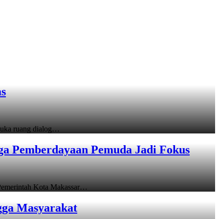
as
uka ruang dialog…
gga Pemberdayaan Pemuda Jadi Fokus
emerintah Kota Makassar…
gga Masyarakat