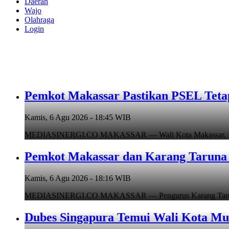
Daerah
Wajo
Olahraga
Login
Pemkot Makassar Pastikan PSEL Tetap
Kamis, 6 Agu 2026 - 18:45 WIB
MEDIASINERGI.CO MAKASSAR — Wali Kota Makassar, Munafr
Pemkot Makassar dan Karang Taruna 
Kamis, 6 Agu 2026 - 18:16 WIB
MEDIASINERGI.CO MAKASSAR — Pengurus Karang Taruna Ko
Dubes Singapura Temui Wali Kota Mun