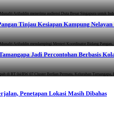
i Arifuddin menerima audiensi Duta Besar Singapura untuk In
angan Tinjau Kesiapan Kampung Nelayan 
i Arifuddin mendampingi Menteri Koordinator Bidang Pangan, Z
Tamangapa Jadi Percontohan Berbasis Kol
 RT 04/RW 07 Cluster Berlian Permata, Kelurahan Tamangapa,
rjalan, Penetapan Lokasi Masih Dibahas