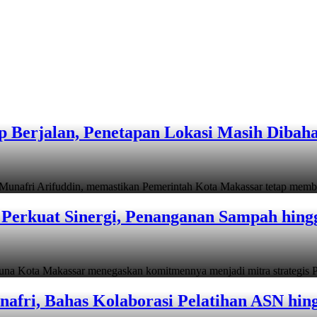
 Berjalan, Penetapan Lokasi Masih Dibah
i Arifuddin, memastikan Pemerintah Kota Makassar tetap memb
Perkuat Sinergi, Penanganan Sampah hin
ta Makassar menegaskan komitmennya menjadi mitra strategis P
afri, Bahas Kolaborasi Pelatihan ASN hin