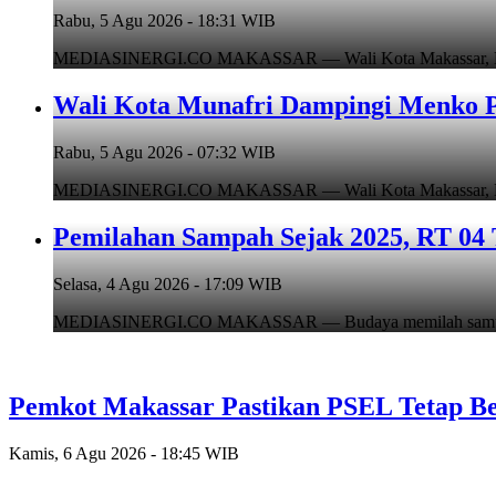
Rabu, 5 Agu 2026 - 18:31 WIB
MEDIASINERGI.CO MAKASSAR — Wali Kota Makassar, Munafr
Wali Kota Munafri Dampingi Menko P
Rabu, 5 Agu 2026 - 07:32 WIB
MEDIASINERGI.CO MAKASSAR — Wali Kota Makassar, Munafr
Pemilahan Sampah Sejak 2025, RT 04 
Selasa, 4 Agu 2026 - 17:09 WIB
MEDIASINERGI.CO MAKASSAR — Budaya memilah sampah di
Pemkot Makassar Pastikan PSEL Tetap Be
Kamis, 6 Agu 2026 - 18:45 WIB