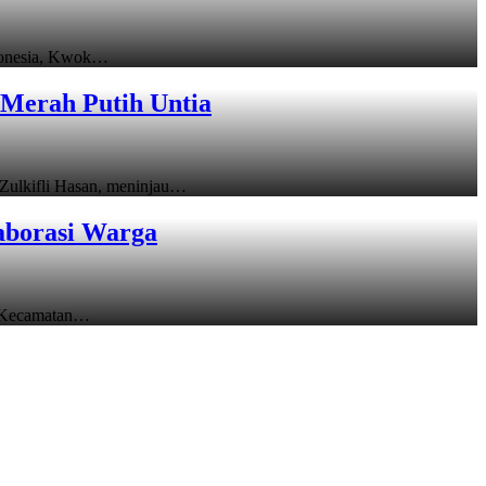
donesia, Kwok…
Merah Putih Untia
ulkifli Hasan, meninjau…
aborasi Warga
 Kecamatan…