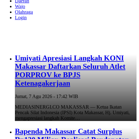
Daerah
Wajo
Olahraga
Login
Umiyati Apresiasi Langkah KONI
Makassar Daftarkan Seluruh Atlet
PORPROV ke BPJS
Ketenagakerjaan
Jumat, 7 Agu 2026 - 17:42 WIB
MEDIASINERGI.CO MAKASSAR — Ketua Ikatan
Pencak Silat Indonesia (IPSI) Kota Makassar, Hj. Umiyati,
mengapresiasi langkah Komite…
Bapenda Makassar Catat Surplus