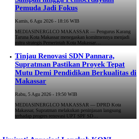
Pemuda Jadi Fokus
Kamis, 6 Agu 2026 - 18:16 WIB
MEDIASINERGI.CO MAKASSAR — Pengurus Karang
Taruna Kota Makassar menegaskan komitmennya menjadi
mitra strategis Pemerintah Kota Makassar…
Tinjau Renovasi SDN Pannara,
Supratman Pastikan Proyek Tepat
Mutu Demi Pendidikan Berkualitas di
Makassar
Rabu, 5 Agu 2026 - 19:50 WIB
MEDIASINERGI.CO MAKASSAR — DPRD Kota
Makassar, Supratman melakukan peninjauan langsung
terhadap progres renovasi UPT SPF SD…