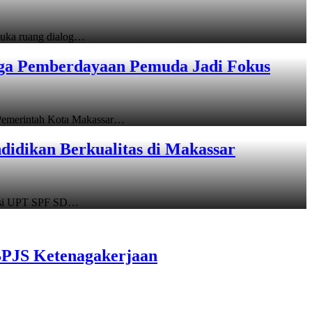
uka ruang dialog…
gga Pemberdayaan Pemuda Jadi Fokus
emerintah Kota Makassar…
idikan Berkualitas di Makassar
asi UPT SPF SD…
BPJS Ketenagakerjaan