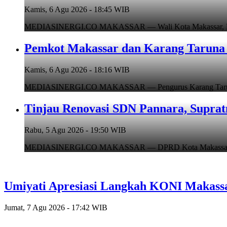
Kamis, 6 Agu 2026 - 18:45 WIB
MEDIASINERGI.CO MAKASSAR — Wali Kota Makassar, Munafr
Pemkot Makassar dan Karang Taruna 
Kamis, 6 Agu 2026 - 18:16 WIB
MEDIASINERGI.CO MAKASSAR — Pengurus Karang Taruna Ko
Tinjau Renovasi SDN Pannara, Suprat
Rabu, 5 Agu 2026 - 19:50 WIB
MEDIASINERGI.CO MAKASSAR — DPRD Kota Makassar, Supr
Umiyati Apresiasi Langkah KONI Makass
Jumat, 7 Agu 2026 - 17:42 WIB