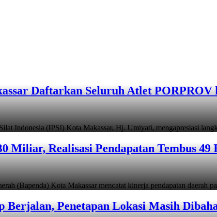
assar Daftarkan Seluruh Atlet PORPROV 
ndonesia (IPSI) Kota Makassar, Hj. Umiyati, mengapresiasi lan
 Miliar, Realisasi Pendapatan Tembus 49 
apenda) Kota Makassar mencatat kinerja pendapatan daerah pad
 Berjalan, Penetapan Lokasi Masih Dibah