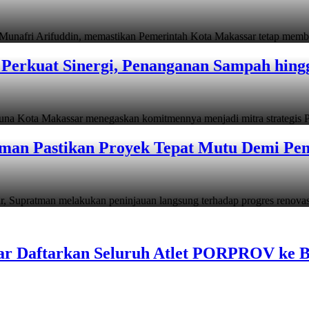
i Arifuddin, memastikan Pemerintah Kota Makassar tetap memb
Perkuat Sinergi, Penanganan Sampah hin
ta Makassar menegaskan komitmennya menjadi mitra strategis P
man Pastikan Proyek Tepat Mutu Demi Pend
atman melakukan peninjauan langsung terhadap progres renov
ar Daftarkan Seluruh Atlet PORPROV ke 