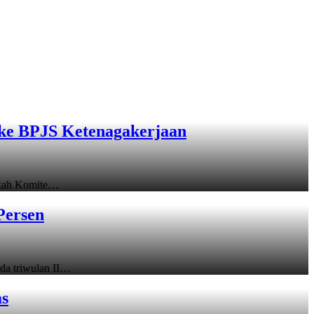
ke BPJS Ketenagakerjaan
gkah Komite…
Persen
a triwulan II…
as