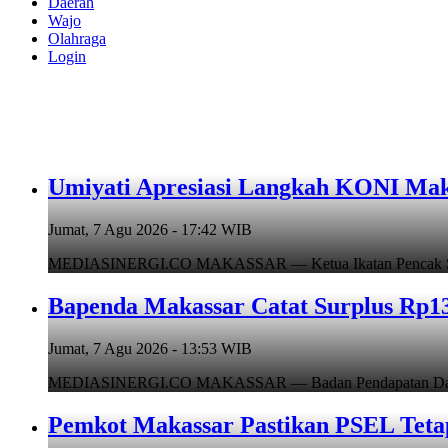
Daerah
Wajo
Olahraga
Login
Umiyati Apresiasi Langkah KONI Mak
Jumat, 7 Agu 2026 - 17:42 WIB
MEDIASINERGI.CO MAKASSAR — Ketua Ikatan Pencak Silat I
Bapenda Makassar Catat Surplus Rp130
Jumat, 7 Agu 2026 - 13:53 WIB
MEDIASINERGI.CO MAKASSAR — Badan Pendapatan Daerah (B
Pemkot Makassar Pastikan PSEL Tetap