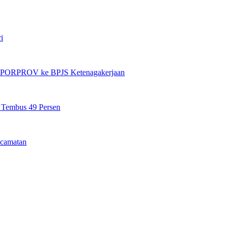
i
et PORPROV ke BPJS Ketenagakerjaan
n Tembus 49 Persen
camatan