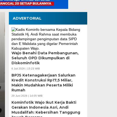
ADVERTORIAL
Tinjau Renovasi SDN
Wajo Benahi Data Pembangunan,
Seluruh OPD Dikumpulkan di
Supratman Pastikan 
Diskominfotik
Mutu Demi Pendidika
6 Juli 2026 | 15:23 WIB
BPJS Ketenagakerjaan Salurkan
Makassar
Kredit Konstruksi Rp17,5 Miliar,
Makin Mudahkan Peserta Miliki
Rumah
Rabu, 5 Agu 2026 - 19:50 WIB
29 Juni 2026 | 14:05 WIB
MEDIASINERGI.CO MAKASSAR — DPRD Kota Makass
Kominfotik Wajo Ikut Kerja Bakti
langsung terhadap progres renovasi UPT SPF SD…
Gerakan Indonesia Asri, Andi
Musdalifah: Kebersihan Tanggung