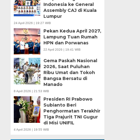
Indonesia ke General
Assembly CAJ di Kuala
Lumpur
24 April 2026 | 19:27 WIB
Pekan Kedua April 2027,
Lampung Tuan Rumah
HPN dan Porwanas
22 April 2026 | 19:41 WIB
Gema Paskah Nasional
2026, Saat Puluhan
Ribu Umat dan Tokoh
Bangsa Bersatu di
Manado
8 April 2026 | 21:53 WIB
Presiden RI Prabowo
Subianto Beri
Penghormatan Terakhir
Tiga Prajurit TNI Gugur
di Misi UNIFIL
4 April 2026 | 19:55 WIB