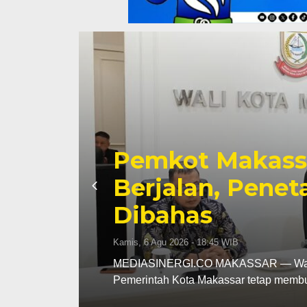
Pemkot Makassa
tap
Perkuat Sinerg
hingga Pember
Fokus
Kamis, 6 Agu 2026 - 18:16 WIB
MEDIASINERGI.CO MAKASSAR — Pengu
komitmennya menjadi mitra strategis 