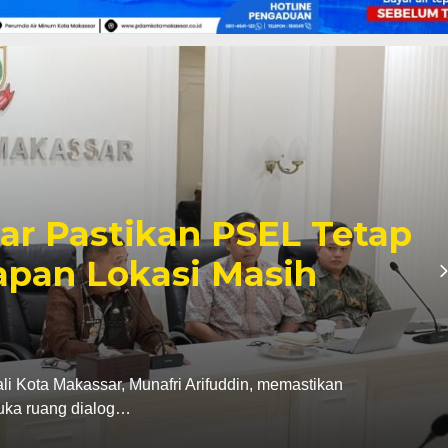
r dan Karang Taruna
i, Penanganan Sampah
dayaan Pemuda Jadi
rus Karang Taruna Kota Makassar menegaskan
Pemerintah Kota Makassar…