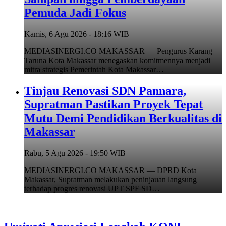
Pemuda Jadi Fokus
Kamis, 6 Agu 2026 - 18:16 WIB
MEDIASINERGI.CO MAKASSAR — Pengurus Karang
Taruna Kota Makassar menegaskan komitmennya menjadi
mitra strategis Pemerintah Kota Makassar…
Tinjau Renovasi SDN Pannara,
Supratman Pastikan Proyek Tepat
Mutu Demi Pendidikan Berkualitas di
Makassar
Rabu, 5 Agu 2026 - 19:50 WIB
MEDIASINERGI.CO MAKASSAR — DPRD Kota
Makassar, Supratman melakukan peninjauan langsung
terhadap progres renovasi UPT SPF SD…