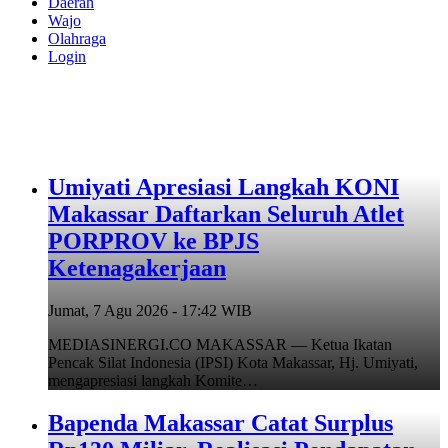
Daerah
Wajo
Olahraga
Login
Umiyati Apresiasi Langkah KONI
Makassar Daftarkan Seluruh Atlet
PORPROV ke BPJS
Ketenagakerjaan
Jumat, 7 Agu 2026 - 17:42 WIB
MEDIASINERGI.CO MAKASSAR — Ketua Ikatan
Pencak Silat Indonesia (IPSI) Kota Makassar, Hj. Umiyati,
mengapresiasi langkah Komite…
Bapenda Makassar Catat Surplus