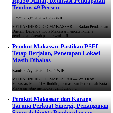
Rp130 Miliar, Realisasi Pendapatan
Tembus 49 Persen
Jumat, 7 Agu 2026 - 13:53 WIB
MEDIASINERGI.CO MAKASSAR — Badan Pendapatan
Daerah (Bapenda) Kota Makassar mencatat kinerja
pendapatan daerah pada triwulan II…
Pemkot Makassar Pastikan PSEL
Tetap Berjalan, Penetapan Lokasi
Masih Dibahas
Kamis, 6 Agu 2026 - 18:45 WIB
MEDIASINERGI.CO MAKASSAR — Wali Kota
Makassar, Munafri Arifuddin, memastikan Pemerintah Kota
Makassar tetap membuka ruang dialog…
Pemkot Makassar dan Karang
Taruna Perkuat Sinergi, Penanganan
Sampah hingga Pemberdayaan