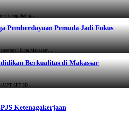
uka ruang dialog…
gga Pemberdayaan Pemuda Jadi Fokus
emerintah Kota Makassar…
idikan Berkualitas di Makassar
asi UPT SPF SD…
BPJS Ketenagakerjaan