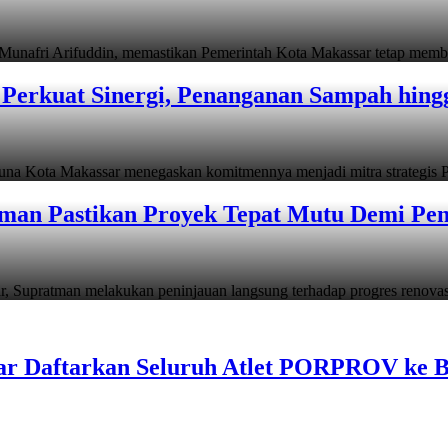
i Arifuddin, memastikan Pemerintah Kota Makassar tetap memb
Perkuat Sinergi, Penanganan Sampah hin
ta Makassar menegaskan komitmennya menjadi mitra strategis P
man Pastikan Proyek Tepat Mutu Demi Pend
atman melakukan peninjauan langsung terhadap progres renov
ar Daftarkan Seluruh Atlet PORPROV ke 