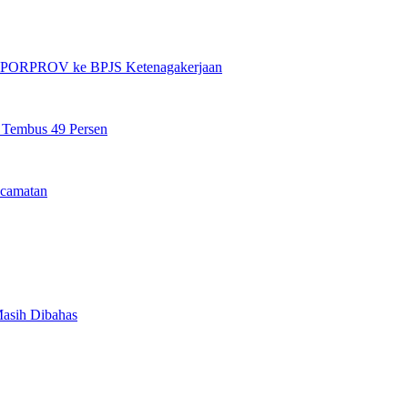
et PORPROV ke BPJS Ketenagakerjaan
n Tembus 49 Persen
camatan
Masih Dibahas