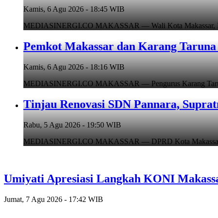
Kamis, 6 Agu 2026 - 18:45 WIB
MEDIASINERGI.CO MAKASSAR — Wali Kota Makassar, Munafr
Pemkot Makassar dan Karang Taruna 
Kamis, 6 Agu 2026 - 18:16 WIB
MEDIASINERGI.CO MAKASSAR — Pengurus Karang Taruna Ko
Tinjau Renovasi SDN Pannara, Suprat
Rabu, 5 Agu 2026 - 19:50 WIB
MEDIASINERGI.CO MAKASSAR — DPRD Kota Makassar, Supr
Umiyati Apresiasi Langkah KONI Makass
Jumat, 7 Agu 2026 - 17:42 WIB