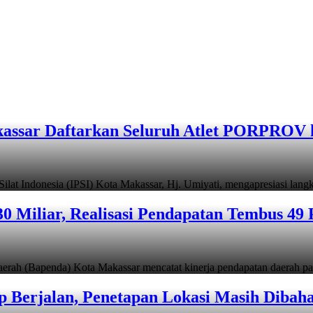
assar Daftarkan Seluruh Atlet PORPROV 
ndonesia (IPSI) Kota Makassar, Hj. Umiyati, mengapresiasi lan
 Miliar, Realisasi Pendapatan Tembus 49 
apenda) Kota Makassar mencatat kinerja pendapatan daerah pad
 Berjalan, Penetapan Lokasi Masih Dibah