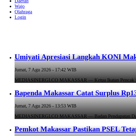
Daerah
Wajo
Olahraga
Login
Umiyati Apresiasi Langkah KONI Mak
Jumat, 7 Agu 2026 - 17:42 WIB
MEDIASINERGI.CO MAKASSAR — Ketua Ikatan Pencak Silat I
Bapenda Makassar Catat Surplus Rp130
Jumat, 7 Agu 2026 - 13:53 WIB
MEDIASINERGI.CO MAKASSAR — Badan Pendapatan Daerah (B
Pemkot Makassar Pastikan PSEL Tetap