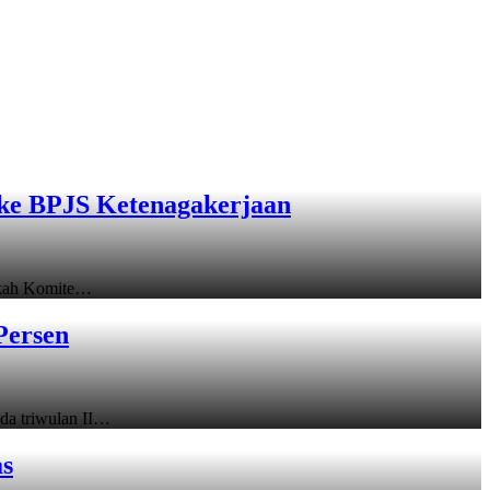
ke BPJS Ketenagakerjaan
gkah Komite…
Persen
a triwulan II…
as