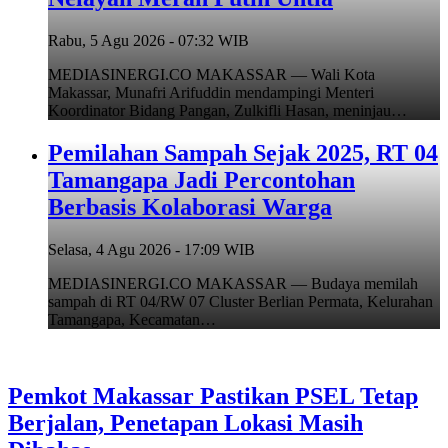
Rabu, 5 Agu 2026 - 07:32 WIB
MEDIASINERGI.CO MAKASSAR — Wali Kota
Makassar, Munafri Arifuddin mendampingi Menteri
Koordinator Bidang Pangan, Zulkifli Hasan, meninjau…
Pemilahan Sampah Sejak 2025, RT 04
Tamangapa Jadi Percontohan
Berbasis Kolaborasi Warga
Selasa, 4 Agu 2026 - 17:09 WIB
MEDIASINERGI.CO MAKASSAR — Budaya memilah
sampah di RT 04/RW 07 Cluster Berlian Permata, Kelurahan
Tamangapa, Kecamatan…
Pemkot Makassar Pastikan PSEL Tetap
Berjalan, Penetapan Lokasi Masih