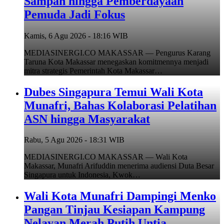
Sampah hingga Pemberdayaan
Pemuda Jadi Fokus
Kamis, 6 Agu 2026 - 18:16 WIB
MEDIASINERGI.CO MAKASSAR — Pengurus Karang
Taruna Kota Makassar menegaskan komitmennya menjadi
mitra strategis Pemerintah Kota Makassar…
Dubes Singapura Temui Wali Kota
Munafri, Bahas Kolaborasi Pelatihan
ASN hingga Masyarakat
Rabu, 5 Agu 2026 - 18:31 WIB
MEDIASINERGI.CO MAKASSAR — Wali Kota
Makassar, Munafri Arifuddin menerima audiensi Duta Besar
Singapura untuk Indonesia, Kwok…
Wali Kota Munafri Dampingi Menko
Pangan Tinjau Kesiapan Kampung
Nelayan Merah Putih Untia