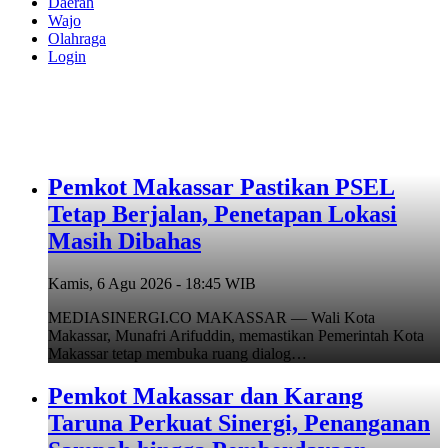
Daerah
Wajo
Olahraga
Login
Pemkot Makassar Pastikan PSEL
Tetap Berjalan, Penetapan Lokasi
Masih Dibahas
Kamis, 6 Agu 2026 - 18:45 WIB
MEDIASINERGI.CO MAKASSAR — Wali Kota
Makassar, Munafri Arifuddin, memastikan Pemerintah Kota
Makassar tetap membuka ruang dialog…
Pemkot Makassar dan Karang
Taruna Perkuat Sinergi, Penanganan