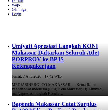
Daerah
Wajo
Olahraga
Login
Umiyati Apresiasi Langkah KONI
Makassar Daftarkan Seluruh Atlet
PORPROV ke BPJS
Ketenagakerjaan
Jumat, 7 Agu 2026 - 17:42 WIB
MEDIASINERGI.CO MAKASSAR — Ketua Ikatan
Pencak Silat Indonesia (IPSI) Kota Makassar, Hj. Umiyati,
mengapresiasi langkah Komite…
Bapenda Makassar Catat Surplus