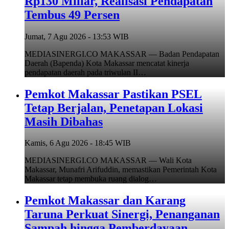
Rp130 Miliar, Realisasi Pendapatan
Tembus 49 Persen
Jumat, 7 Agu 2026 - 13:53 WIB
MEDIASINERGI.CO MAKASSAR — Badan Pendapatan
Daerah (Bapenda) Kota Makassar mencatat kinerja
pendapatan daerah pada triwulan II…
Pemkot Makassar Pastikan PSEL
Tetap Berjalan, Penetapan Lokasi
Masih Dibahas
Kamis, 6 Agu 2026 - 18:45 WIB
MEDIASINERGI.CO MAKASSAR — Wali Kota
Makassar, Munafri Arifuddin, memastikan Pemerintah Kota
Makassar tetap membuka ruang dialog…
Pemkot Makassar dan Karang
Taruna Perkuat Sinergi, Penanganan
Sampah hingga Pemberdayaan