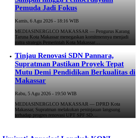
Pemuda Jadi Fokus
Kamis, 6 Agu 2026 - 18:16 WIB
MEDIASINERGI.CO MAKASSAR — Pengurus Karang
Taruna Kota Makassar menegaskan komitmennya menjadi
mitra strategis Pemerintah Kota Makassar…
Tinjau Renovasi SDN Pannara,
Supratman Pastikan Proyek Tepat
Mutu Demi Pendidikan Berkualitas di
Makassar
Rabu, 5 Agu 2026 - 19:50 WIB
MEDIASINERGI.CO MAKASSAR — DPRD Kota
Makassar, Supratman melakukan peninjauan langsung
terhadap progres renovasi UPT SPF SD…