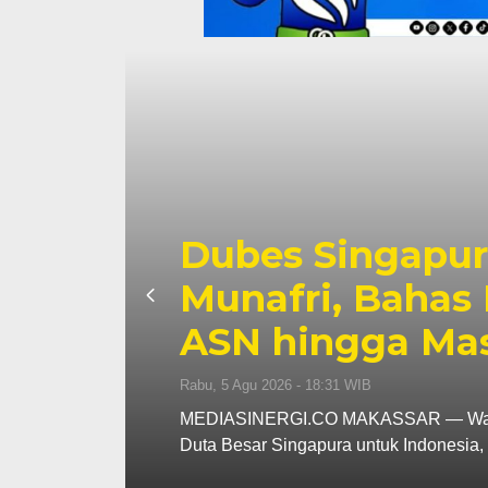
na
ah
Dubes Singapur
i
Munafri, Bahas 
ASN hingga Ma
Rabu, 5 Agu 2026 - 18:31 WIB
an
MEDIASINERGI.CO MAKASSAR — Wali Ko
Duta Besar Singapura untuk Indonesi