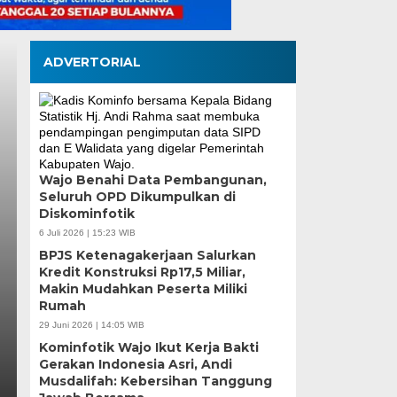
ADVERTORIAL
Wajo Benahi Data Pembangunan,
Seluruh OPD Dikumpulkan di
Wali Kota Munafri D
Diskominfotik
Pangan Tinjau Kesi
6 Juli 2026 | 15:23 WIB
BPJS Ketenagakerjaan Salurkan
Nelayan Merah Putih
Kredit Konstruksi Rp17,5 Miliar,
Makin Mudahkan Peserta Miliki
Rumah
Rabu, 5 Agu 2026 - 07:32 WIB
29 Juni 2026 | 14:05 WIB
MEDIASINERGI.CO MAKASSAR — Wali Kota Makassar,
Kominfotik Wajo Ikut Kerja Bakti
Koordinator Bidang Pangan, Zulkifli Hasan, meninja
Gerakan Indonesia Asri, Andi
Musdalifah: Kebersihan Tanggung