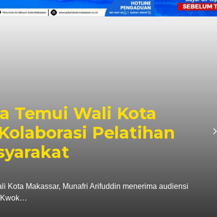
a Temui Wali Kota
Kolaborasi Pelatihan
syarakat
ta Makassar, Munafri Arifuddin menerima audiensi
a, Kwok…