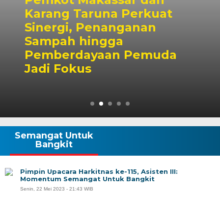
uat
n
Dubes Singapura Te
Wali Kota Munafri, 
uda
Kolaborasi Pelatiha
hingga Masyarakat
Semangat Untuk
Bangkit
Pimpin Upacara Harkitnas ke-115, Asisten III:
Momentum Semangat Untuk Bangkit
Senin, 22 Mei 2023 - 21:43 WIB