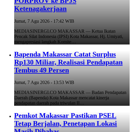
PORPROV ke BPJS
Ketenagakerjaan
Jumat, 7 Agu 2026 - 17:42 WIB
MEDIASINERGI.CO MAKASSAR — Ketua Ikatan
Pencak Silat Indonesia (IPSI) Kota Makassar, Hj. Umiyati,
mengapresiasi langkah Komite…
Bapenda Makassar Catat Surplus
Rp130 Miliar, Realisasi Pendapatan
Tembus 49 Persen
Jumat, 7 Agu 2026 - 13:53 WIB
MEDIASINERGI.CO MAKASSAR — Badan Pendapatan
Daerah (Bapenda) Kota Makassar mencatat kinerja
pendapatan daerah pada triwulan II…
Pemkot Makassar Pastikan PSEL
Tetap Berjalan, Penetapan Lokasi
Masih Dibahas