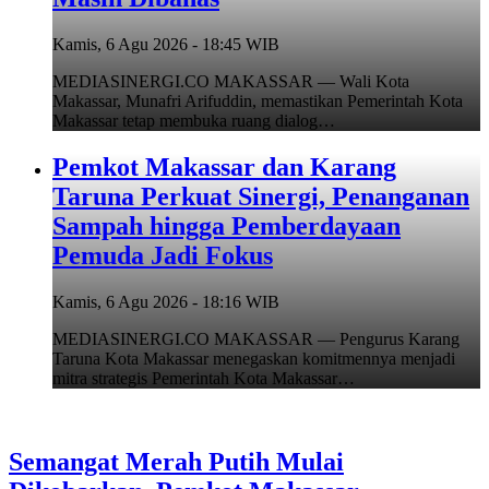
Kamis, 6 Agu 2026 - 18:45 WIB
MEDIASINERGI.CO MAKASSAR — Wali Kota
Makassar, Munafri Arifuddin, memastikan Pemerintah Kota
Makassar tetap membuka ruang dialog…
Pemkot Makassar dan Karang
Taruna Perkuat Sinergi, Penanganan
Sampah hingga Pemberdayaan
Pemuda Jadi Fokus
Kamis, 6 Agu 2026 - 18:16 WIB
MEDIASINERGI.CO MAKASSAR — Pengurus Karang
Taruna Kota Makassar menegaskan komitmennya menjadi
mitra strategis Pemerintah Kota Makassar…
Semangat Merah Putih Mulai