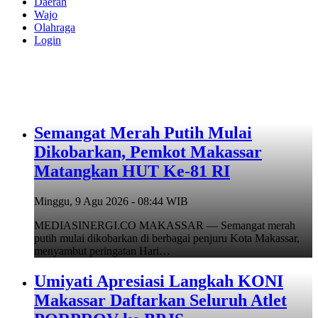
Daerah
Wajo
Olahraga
Login
Semangat Merah Putih Mulai
Dikobarkan, Pemkot Makassar
Matangkan HUT Ke-81 RI
Minggu, 9 Agu 2026 - 08:44 WIB
MEDIASINERGI.CO MAKASSAR — Semangat merah
putih mulai dikobarkan di berbagai penjuru Kota Makassar,
menyambut peringatan Hari…
Umiyati Apresiasi Langkah KONI
Makassar Daftarkan Seluruh Atlet