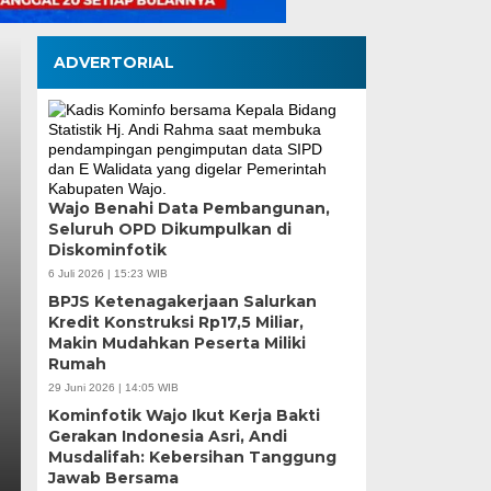
ADVERTORIAL
Wajo Benahi Data Pembangunan,
Seluruh OPD Dikumpulkan di
Anggota DPR RI: Pr
Diskominfotik
Sampah Makassar Lan
6 Juli 2026 | 15:23 WIB
BPJS Ketenagakerjaan Salurkan
Menuju Ekonomi Sirk
Kredit Konstruksi Rp17,5 Miliar,
Makin Mudahkan Peserta Miliki
Rumah
Selasa, 4 Agu 2026 - 16:23 WIB
29 Juni 2026 | 14:05 WIB
MEDIASINERGI.CO MAKASSAR — Anggota Dewan Per
Kominfotik Wajo Ikut Kerja Bakti
(DPR RI), Andi Muzakkir Aqil, menyatakan dukunga
Gerakan Indonesia Asri, Andi
Musdalifah: Kebersihan Tanggung
Jawab Bersama