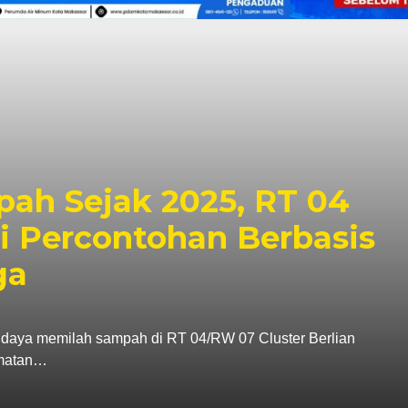
ah Sejak 2025, RT 04
 Percontohan Berbasis
ga
 memilah sampah di RT 04/RW 07 Cluster Berlian
amatan…