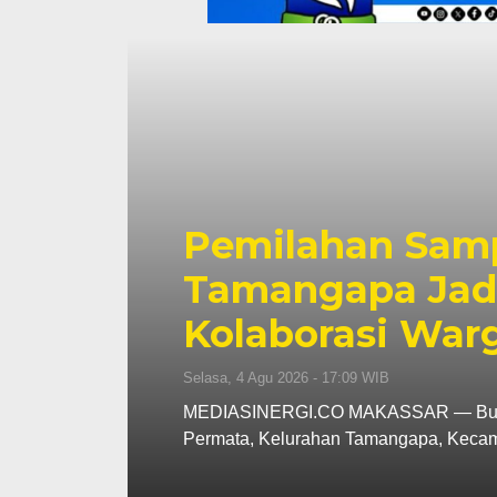
o
Pemilahan Samp
Tamangapa Jadi
Kolaborasi War
Selasa, 4 Agu 2026 - 17:09 WIB
Menteri
MEDIASINERGI.CO MAKASSAR — Budaya
Permata, Kelurahan Tamangapa, Kec