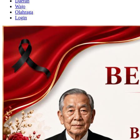
Daerah
Wajo
Olahraga
Login