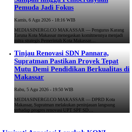
Pemuda Jadi Fokus
Kamis, 6 Agu 2026 - 18:16 WIB
MEDIASINERGI.CO MAKASSAR — Pengurus Karang
Taruna Kota Makassar menegaskan komitmennya menjadi
mitra strategis Pemerintah Kota Makassar…
Tinjau Renovasi SDN Pannara,
Supratman Pastikan Proyek Tepat
Mutu Demi Pendidikan Berkualitas di
Makassar
Rabu, 5 Agu 2026 - 19:50 WIB
MEDIASINERGI.CO MAKASSAR — DPRD Kota
Makassar, Supratman melakukan peninjauan langsung
terhadap progres renovasi UPT SPF SD…