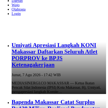
Daerah
Wajo
Olahraga
Login
Umiyati Apresiasi Langkah KONI
Makassar Daftarkan Seluruh Atlet
PORPROV ke BPJS
Ketenagakerjaan
Jumat, 7 Agu 2026 - 17:42 WIB
MEDIASINERGI.CO MAKASSAR — Ketua Ikatan
Pencak Silat Indonesia (IPSI) Kota Makassar, Hj. Umiyati,
mengapresiasi langkah Komite…
Bapenda Makassar Catat Surplus