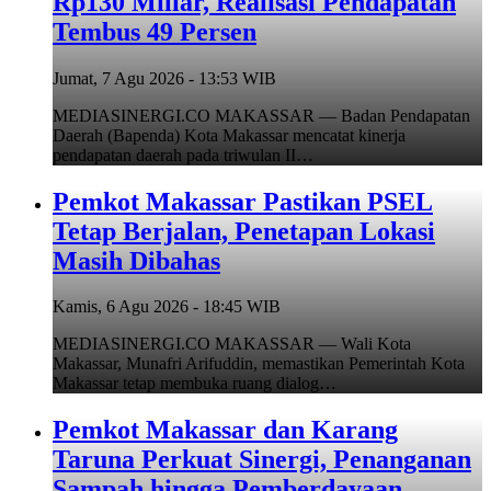
Rp130 Miliar, Realisasi Pendapatan
Tembus 49 Persen
Jumat, 7 Agu 2026 - 13:53 WIB
MEDIASINERGI.CO MAKASSAR — Badan Pendapatan
Daerah (Bapenda) Kota Makassar mencatat kinerja
pendapatan daerah pada triwulan II…
Pemkot Makassar Pastikan PSEL
Tetap Berjalan, Penetapan Lokasi
Masih Dibahas
Kamis, 6 Agu 2026 - 18:45 WIB
MEDIASINERGI.CO MAKASSAR — Wali Kota
Makassar, Munafri Arifuddin, memastikan Pemerintah Kota
Makassar tetap membuka ruang dialog…
Pemkot Makassar dan Karang
Taruna Perkuat Sinergi, Penanganan
Sampah hingga Pemberdayaan