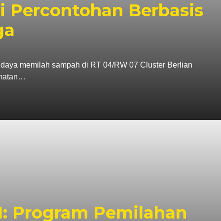
 Percontohan Berbasis
ga
 memilah sampah di RT 04/RW 07 Cluster Berlian
amatan…
: Program Pemilahan