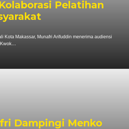
Kolaborasi Pelatihan
syarakat
ta Makassar, Munafri Arifuddin menerima audiensi
a, Kwok…
fri Dampingi Menko