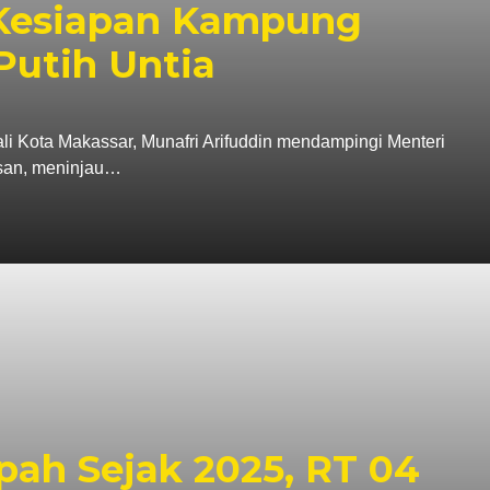
 Kesiapan Kampung
Putih Untia
ta Makassar, Munafri Arifuddin mendampingi Menteri
asan, meninjau…
ah Sejak 2025, RT 04