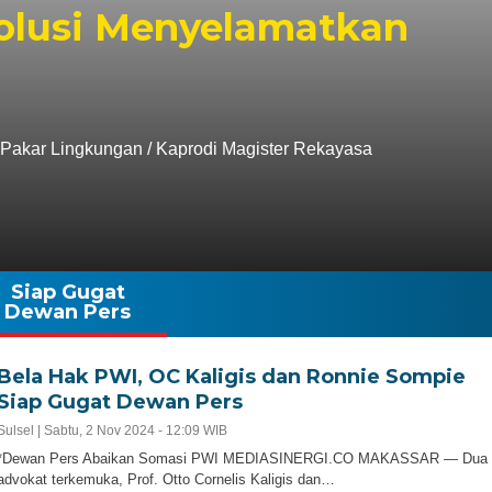
olusi Menyelamatkan
PM (Pakar Lingkungan / Kaprodi Magister Rekayasa
Siap Gugat
Dewan Pers
Bela Hak PWI, OC Kaligis dan Ronnie Sompie
Siap Gugat Dewan Pers
Sulsel |
Sabtu, 2 Nov 2024 - 12:09 WIB
*Dewan Pers Abaikan Somasi PWI MEDIASINERGI.CO MAKASSAR — Dua
advokat terkemuka, Prof. Otto Cornelis Kaligis dan…