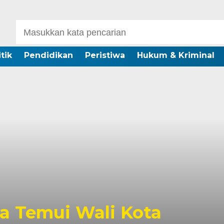
itik
Pendidikan
Peristiwa
Hukum & Kriminal
a Temui Wali Kota