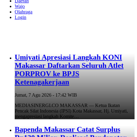
Daerah
Wajo
Olahraga
Login
Umiyati Apresiasi Langkah KONI
Makassar Daftarkan Seluruh Atlet
PORPROV ke BPJS
Ketenagakerjaan
Jumat, 7 Agu 2026 - 17:42 WIB
MEDIASINERGI.CO MAKASSAR — Ketua Ikatan
Pencak Silat Indonesia (IPSI) Kota Makassar, Hj. Umiyati,
mengapresiasi langkah Komite…
Bapenda Makassar Catat Surplus