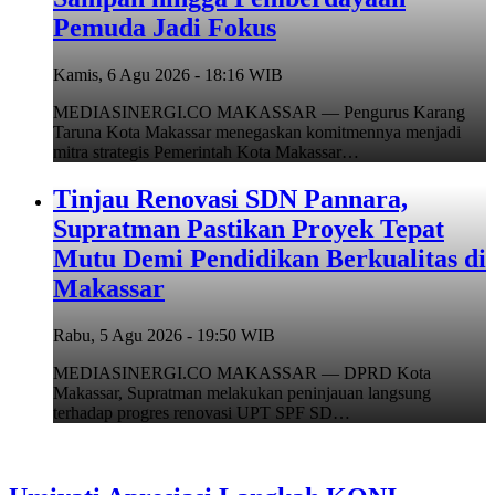
Pemuda Jadi Fokus
Kamis, 6 Agu 2026 - 18:16 WIB
MEDIASINERGI.CO MAKASSAR — Pengurus Karang
Taruna Kota Makassar menegaskan komitmennya menjadi
mitra strategis Pemerintah Kota Makassar…
Tinjau Renovasi SDN Pannara,
Supratman Pastikan Proyek Tepat
Mutu Demi Pendidikan Berkualitas di
Makassar
Rabu, 5 Agu 2026 - 19:50 WIB
MEDIASINERGI.CO MAKASSAR — DPRD Kota
Makassar, Supratman melakukan peninjauan langsung
terhadap progres renovasi UPT SPF SD…