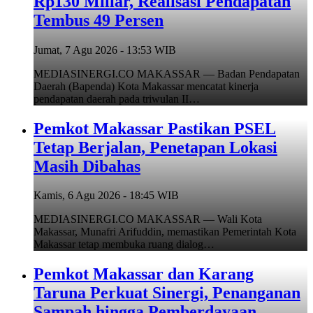
Rp130 Miliar, Realisasi Pendapatan
Tembus 49 Persen
Jumat, 7 Agu 2026 - 13:53 WIB
MEDIASINERGI.CO MAKASSAR — Badan Pendapatan
Daerah (Bapenda) Kota Makassar mencatat kinerja
pendapatan daerah pada triwulan II…
Pemkot Makassar Pastikan PSEL
Tetap Berjalan, Penetapan Lokasi
Masih Dibahas
Kamis, 6 Agu 2026 - 18:45 WIB
MEDIASINERGI.CO MAKASSAR — Wali Kota
Makassar, Munafri Arifuddin, memastikan Pemerintah Kota
Makassar tetap membuka ruang dialog…
Pemkot Makassar dan Karang
Taruna Perkuat Sinergi, Penanganan
Sampah hingga Pemberdayaan