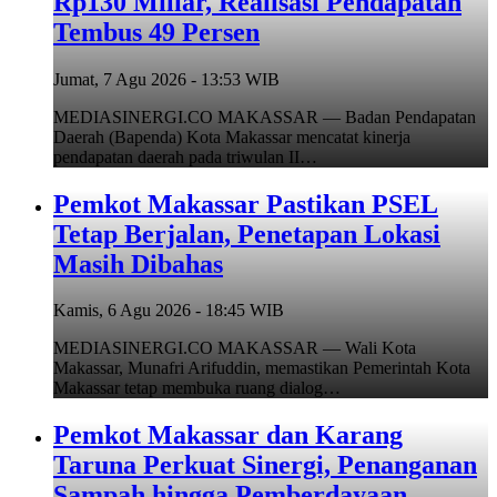
Rp130 Miliar, Realisasi Pendapatan
Tembus 49 Persen
Jumat, 7 Agu 2026 - 13:53 WIB
MEDIASINERGI.CO MAKASSAR — Badan Pendapatan
Daerah (Bapenda) Kota Makassar mencatat kinerja
pendapatan daerah pada triwulan II…
Pemkot Makassar Pastikan PSEL
Tetap Berjalan, Penetapan Lokasi
Masih Dibahas
Kamis, 6 Agu 2026 - 18:45 WIB
MEDIASINERGI.CO MAKASSAR — Wali Kota
Makassar, Munafri Arifuddin, memastikan Pemerintah Kota
Makassar tetap membuka ruang dialog…
Pemkot Makassar dan Karang
Taruna Perkuat Sinergi, Penanganan
Sampah hingga Pemberdayaan