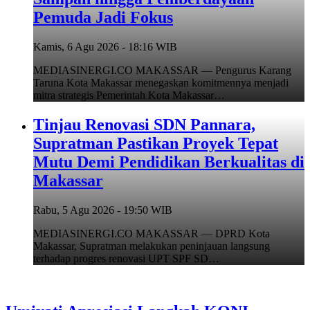
Pemuda Jadi Fokus
Kamis, 6 Agu 2026 - 18:16 WIB
MEDIASINERGI.CO MAKASSAR — Pengurus Karang
Taruna Kota Makassar menegaskan komitmennya menjadi
mitra strategis Pemerintah Kota Makassar…
Tinjau Renovasi SDN Pannara,
Supratman Pastikan Proyek Tepat
Mutu Demi Pendidikan Berkualitas di
Makassar
Rabu, 5 Agu 2026 - 19:50 WIB
MEDIASINERGI.CO MAKASSAR — DPRD Kota
Makassar, Supratman melakukan peninjauan langsung
terhadap progres renovasi UPT SPF SD…