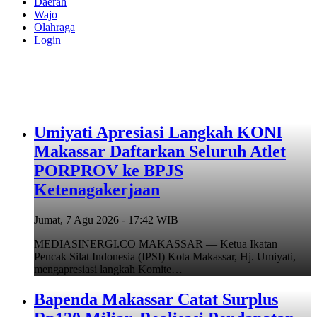
Daerah
Wajo
Olahraga
Login
Umiyati Apresiasi Langkah KONI
Makassar Daftarkan Seluruh Atlet
PORPROV ke BPJS
Ketenagakerjaan
Jumat, 7 Agu 2026 - 17:42 WIB
MEDIASINERGI.CO MAKASSAR — Ketua Ikatan
Pencak Silat Indonesia (IPSI) Kota Makassar, Hj. Umiyati,
mengapresiasi langkah Komite…
Bapenda Makassar Catat Surplus