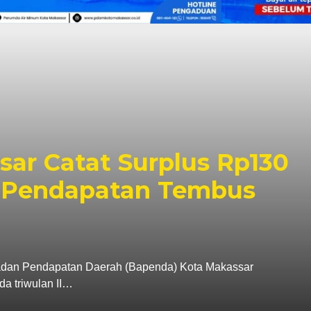
r Pastikan PSEL Tetap
apan Lokasi Masih
ta Makassar, Munafri Arifuddin, memastikan
uka ruang dialog…