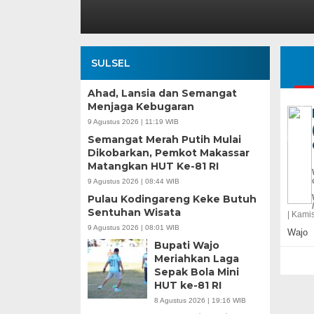
SULSEL
Ahad, Lansia dan Semangat
Menjaga Kebugaran
9 Agustus 2026 | 11:19 WIB
Semangat Merah Putih Mulai
Dikobarkan, Pemkot Makassar
Matangkan HUT Ke-81 RI
9 Agustus 2026 | 08:44 WIB
Pulau Kodingareng Keke Butuh
Sentuhan Wisata
|
Kamis
9 Agustus 2026 | 08:01 WIB
Wajo
Bupati Wajo
Meriahkan Laga
Sepak Bola Mini
HUT ke-81 RI
8 Agustus 2026 | 19:16 WIB