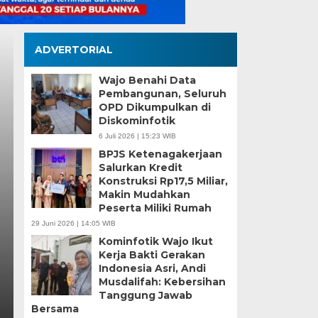
ADVERTORIAL
Wajo Benahi Data
Pembangunan, Seluruh
OPD Dikumpulkan di
Diskominfotik
Pemkot Makassar da
6 Juli 2026 | 15:23 WIB
BPJS Ketenagakerjaan
Perkuat Sinergi, Pe
Salurkan Kredit
Konstruksi Rp17,5 Miliar,
hingga Pemberdayaa
Makin Mudahkan
Peserta Miliki Rumah
Fokus
29 Juni 2026 | 14:05 WIB
Kominfotik Wajo Ikut
Kamis, 6 Agu 2026 - 18:16 WIB
Kerja Bakti Gerakan
Indonesia Asri, Andi
MEDIASINERGI.CO MAKASSAR — Pengurus Karang 
Musdalifah: Kebersihan
komitmennya menjadi mitra strategis Pemerintah Ko
Tanggung Jawab
Bersama