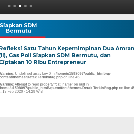
Siapkan SDM
Bermutu
Refleksi Satu Tahun Kepemimpinan Dua Amra
(II), Gas Poll Siapkan SDM Bermutu, dan
Ciptakan 10 Ribu Entrepreneur
Warning
: Undefined array key 0 in
/home/u1598097/public_html/wp-
content/themes/Detak Terkini/tag.php
on line
45
Warning
: Attempt to read property "cat_name" on null in
/home/u1598097/public_html/wp-content/themes/Detak Terkini/tag.php
on line
4
, 13 Feb 2020 - 14:29 WIB