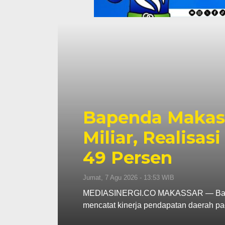
p130
Pemkot Makassa
s
Berjalan, Penet
Dibahas
Kamis, 6 Agu 2026 - 18:45 WIB
ar
MEDIASINERGI.CO MAKASSAR — Wali Ko
Pemerintah Kota Makassar tetap memb