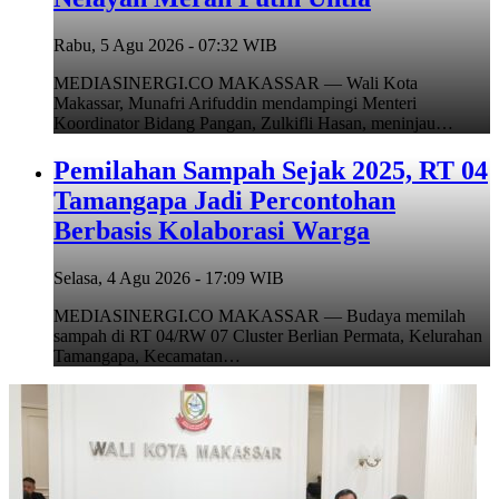
Rabu, 5 Agu 2026 - 07:32 WIB
MEDIASINERGI.CO MAKASSAR — Wali Kota
Makassar, Munafri Arifuddin mendampingi Menteri
Koordinator Bidang Pangan, Zulkifli Hasan, meninjau…
Pemilahan Sampah Sejak 2025, RT 04
Tamangapa Jadi Percontohan
Berbasis Kolaborasi Warga
Selasa, 4 Agu 2026 - 17:09 WIB
MEDIASINERGI.CO MAKASSAR — Budaya memilah
sampah di RT 04/RW 07 Cluster Berlian Permata, Kelurahan
Tamangapa, Kecamatan…