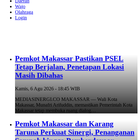
Daerah
Wajo
Olahraga
Login
Pemkot Makassar Pastikan PSEL
Tetap Berjalan, Penetapan Lokasi
Masih Dibahas
Kamis, 6 Agu 2026 - 18:45 WIB
MEDIASINERGI.CO MAKASSAR — Wali Kota
Makassar, Munafri Arifuddin, memastikan Pemerintah Kota
Makassar tetap membuka ruang dialog…
Pemkot Makassar dan Karang
Taruna Perkuat Sinergi, Penanganan