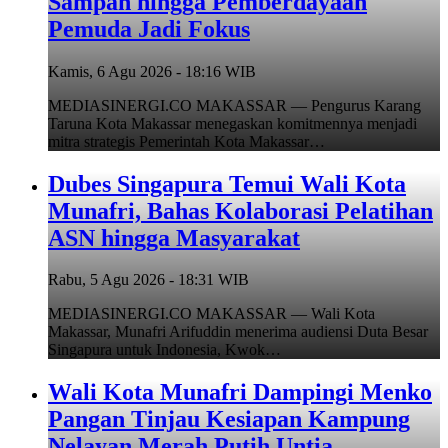
Sampah hingga Pemberdayaan
Pemuda Jadi Fokus
Kamis, 6 Agu 2026 - 18:16 WIB
MEDIASINERGI.CO MAKASSAR — Pengurus Karang
Taruna Kota Makassar menegaskan komitmennya menjadi
mitra strategis Pemerintah Kota Makassar…
Dubes Singapura Temui Wali Kota
Munafri, Bahas Kolaborasi Pelatihan
ASN hingga Masyarakat
Rabu, 5 Agu 2026 - 18:31 WIB
MEDIASINERGI.CO MAKASSAR — Wali Kota
Makassar, Munafri Arifuddin menerima audiensi Duta Besar
Singapura untuk Indonesia, Kwok…
Wali Kota Munafri Dampingi Menko
Pangan Tinjau Kesiapan Kampung
Nelayan Merah Putih Untia