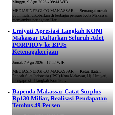
Minggu, 9 Agu 2026 - 08:44 WIB
MEDIASINERGI.CO MAKASSAR — Semangat merah
putih mulai dikobarkan di berbagai penjuru Kota Makassar,
menyambut peringatan Hari…
Umiyati Apresiasi Langkah KONI
Makassar Daftarkan Seluruh Atlet
PORPROV ke BPJS
Ketenagakerjaan
Jumat, 7 Agu 2026 - 17:42 WIB
MEDIASINERGI.CO MAKASSAR — Ketua Ikatan
Pencak Silat Indonesia (IPSI) Kota Makassar, Hj. Umiyati,
mengapresiasi langkah Komite…
Bapenda Makassar Catat Surplus
Rp130 Miliar, Realisasi Pendapatan
Tembus 49 Persen