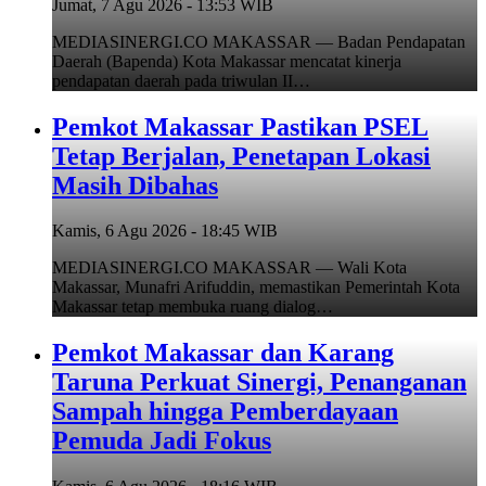
Jumat, 7 Agu 2026 - 13:53 WIB
MEDIASINERGI.CO MAKASSAR — Badan Pendapatan
Daerah (Bapenda) Kota Makassar mencatat kinerja
pendapatan daerah pada triwulan II…
Pemkot Makassar Pastikan PSEL
Tetap Berjalan, Penetapan Lokasi
Masih Dibahas
Kamis, 6 Agu 2026 - 18:45 WIB
MEDIASINERGI.CO MAKASSAR — Wali Kota
Makassar, Munafri Arifuddin, memastikan Pemerintah Kota
Makassar tetap membuka ruang dialog…
Pemkot Makassar dan Karang
Taruna Perkuat Sinergi, Penanganan
Sampah hingga Pemberdayaan
Pemuda Jadi Fokus