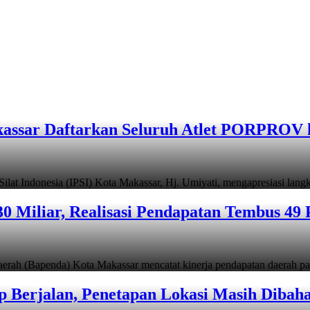
assar Daftarkan Seluruh Atlet PORPROV 
ndonesia (IPSI) Kota Makassar, Hj. Umiyati, mengapresiasi lan
 Miliar, Realisasi Pendapatan Tembus 49 
apenda) Kota Makassar mencatat kinerja pendapatan daerah pad
 Berjalan, Penetapan Lokasi Masih Dibah