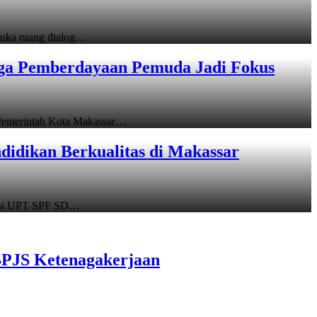
uka ruang dialog…
gga Pemberdayaan Pemuda Jadi Fokus
emerintah Kota Makassar…
idikan Berkualitas di Makassar
asi UPT SPF SD…
BPJS Ketenagakerjaan