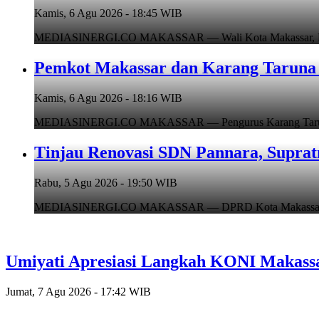
Kamis, 6 Agu 2026 - 18:45 WIB
MEDIASINERGI.CO MAKASSAR — Wali Kota Makassar, Munafr
Pemkot Makassar dan Karang Taruna 
Kamis, 6 Agu 2026 - 18:16 WIB
MEDIASINERGI.CO MAKASSAR — Pengurus Karang Taruna Ko
Tinjau Renovasi SDN Pannara, Suprat
Rabu, 5 Agu 2026 - 19:50 WIB
MEDIASINERGI.CO MAKASSAR — DPRD Kota Makassar, Supr
Umiyati Apresiasi Langkah KONI Makass
Jumat, 7 Agu 2026 - 17:42 WIB