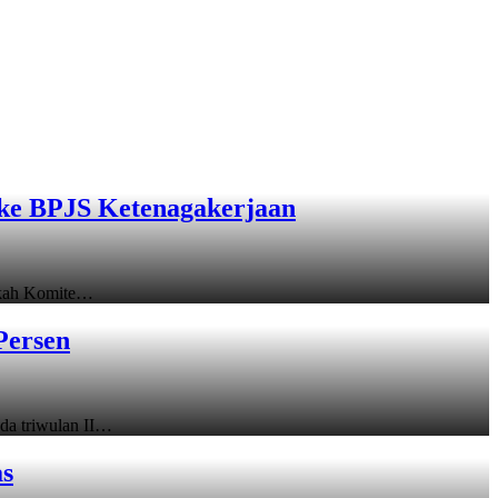
ke BPJS Ketenagakerjaan
gkah Komite…
Persen
a triwulan II…
as