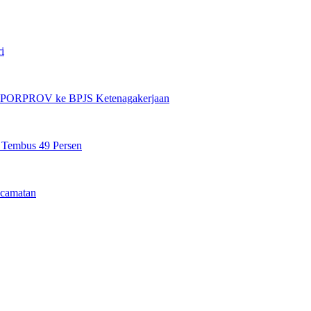
i
et PORPROV ke BPJS Ketenagakerjaan
n Tembus 49 Persen
camatan