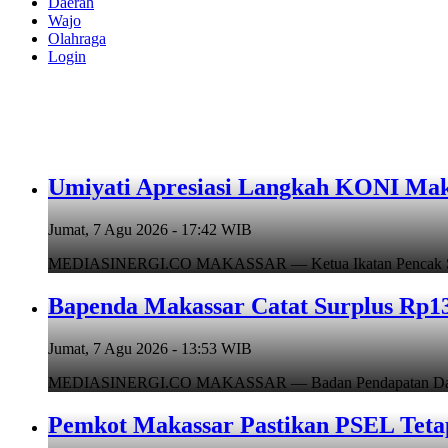
Daerah
Wajo
Olahraga
Login
Umiyati Apresiasi Langkah KONI Mak
Jumat, 7 Agu 2026 - 17:42 WIB
MEDIASINERGI.CO MAKASSAR — Ketua Ikatan Pencak Silat I
Bapenda Makassar Catat Surplus Rp130
Jumat, 7 Agu 2026 - 13:53 WIB
MEDIASINERGI.CO MAKASSAR — Badan Pendapatan Daerah (B
Pemkot Makassar Pastikan PSEL Tetap