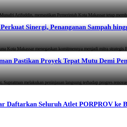
i Arifuddin, memastikan Pemerintah Kota Makassar tetap memb
Perkuat Sinergi, Penanganan Sampah hin
ta Makassar menegaskan komitmennya menjadi mitra strategis P
man Pastikan Proyek Tepat Mutu Demi Pend
atman melakukan peninjauan langsung terhadap progres renov
ar Daftarkan Seluruh Atlet PORPROV ke 