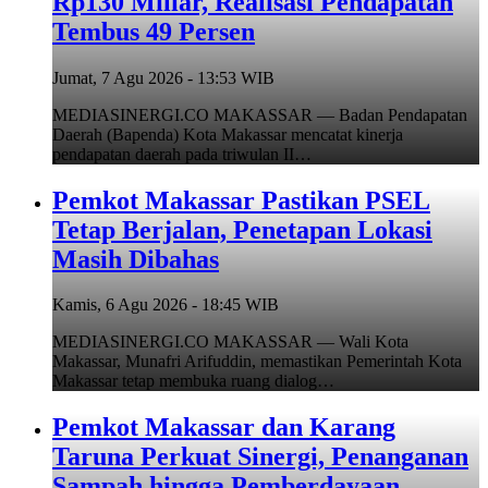
Rp130 Miliar, Realisasi Pendapatan
Tembus 49 Persen
Jumat, 7 Agu 2026 - 13:53 WIB
MEDIASINERGI.CO MAKASSAR — Badan Pendapatan
Daerah (Bapenda) Kota Makassar mencatat kinerja
pendapatan daerah pada triwulan II…
Pemkot Makassar Pastikan PSEL
Tetap Berjalan, Penetapan Lokasi
Masih Dibahas
Kamis, 6 Agu 2026 - 18:45 WIB
MEDIASINERGI.CO MAKASSAR — Wali Kota
Makassar, Munafri Arifuddin, memastikan Pemerintah Kota
Makassar tetap membuka ruang dialog…
Pemkot Makassar dan Karang
Taruna Perkuat Sinergi, Penanganan
Sampah hingga Pemberdayaan