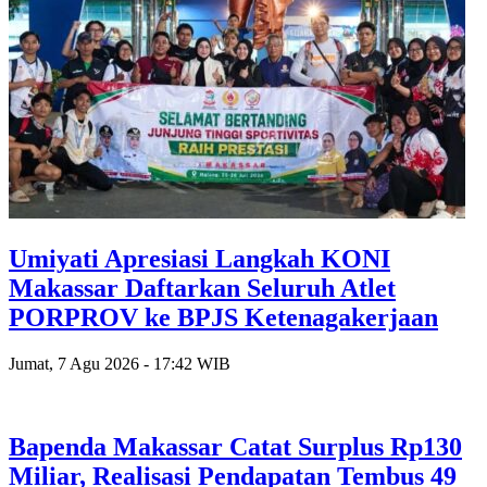
Umiyati Apresiasi Langkah KONI
Makassar Daftarkan Seluruh Atlet
PORPROV ke BPJS Ketenagakerjaan
Jumat, 7 Agu 2026 - 17:42 WIB
Bapenda Makassar Catat Surplus Rp130
Miliar, Realisasi Pendapatan Tembus 49