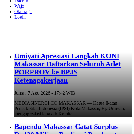
Daerah
Wajo
Olahraga
Login
Umiyati Apresiasi Langkah KONI
Makassar Daftarkan Seluruh Atlet
PORPROV ke BPJS
Ketenagakerjaan
Jumat, 7 Agu 2026 - 17:42 WIB
MEDIASINERGI.CO MAKASSAR — Ketua Ikatan
Pencak Silat Indonesia (IPSI) Kota Makassar, Hj. Umiyati,
mengapresiasi langkah Komite…
Bapenda Makassar Catat Surplus