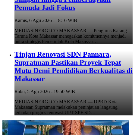
Pemuda Jadi Fokus
Kamis, 6 Agu 2026 - 18:16 WIB
MEDIASINERGI.CO MAKASSAR — Pengurus Karang
Taruna Kota Makassar menegaskan komitmennya menjadi
mitra strategis Pemerintah Kota Makassar…
Tinjau Renovasi SDN Pannara,
Supratman Pastikan Proyek Tepat
Mutu Demi Pendidikan Berkualitas di
Makassar
Rabu, 5 Agu 2026 - 19:50 WIB
MEDIASINERGI.CO MAKASSAR — DPRD Kota
Makassar, Supratman melakukan peninjauan langsung
terhadap progres renovasi UPT SPF SD…