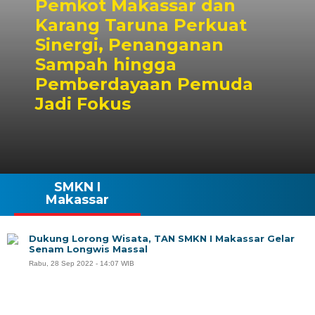
Pemkot Makassar dan
Karang Taruna Perkuat
Sinergi, Penanganan
Sampah hingga
Pemberdayaan Pemuda
Jadi Fokus
SMKN I
Makassar
Dukung Lorong Wisata, TAN SMKN I Makassar Gelar
Senam Longwis Massal
Rabu, 28 Sep 2022 - 14:07 WIB