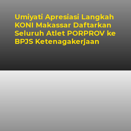
Umiyati Apresiasi Langkah
KONI Makassar Daftarkan
Seluruh Atlet PORPROV ke
BPJS Ketenagakerjaan