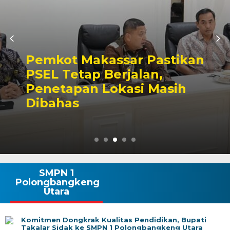
Pemkot Makassar Pastikan
PSEL Tetap Berjalan,
Penetapan Lokasi Masih
Dibahas
SMPN 1
Polongbangkeng
Utara
Komitmen Dongkrak Kualitas Pendidikan, Bupati
Takalar Sidak ke SMPN 1 Polongbangkeng Utara